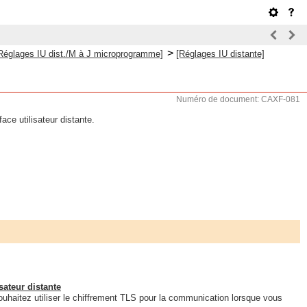
>
Réglages IU dist./M à J microprogramme]
[Réglages IU distante]
Numéro de document: CAXF-081
face utilisateur distante.
isateur distante
 souhaitez utiliser le chiffrement TLS pour la communication lorsque vous