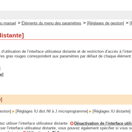
>
>
>
du manuel
Éléments du menu des paramètres
[Réglages de gestion]
[
istante]
’utilisation de l’interface utilisateur distante et de restriction d’accès à l’inter
ères gras rouges correspondent aux paramètres par défaut de chaque élément.
]
e]
e]
estion]
[Réglages IU dist./M à J microprogramme]
[Réglages IU distante]
z utiliser l’interface utilisateur distante.
Désactivation de l'interface util
iser l’interface utilisateur distante, vous pouvez également spécifier si vous