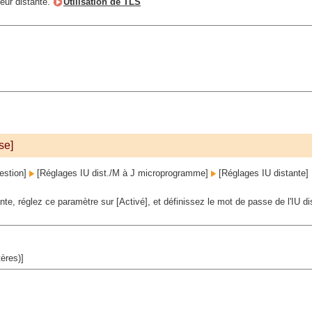
ateur distante.
Utilisation de TLS
se]
estion]
[Réglages IU dist./M à J microprogramme]
[Réglages IU distante]
tante, réglez ce paramètre sur [Activé], et définissez le mot de passe de l'IU d
ères)]