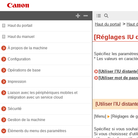
>
Haut du portail
Haut 
Haut du portail
[Réglages IU d
Haut du manuel
À propos de la machine
Spécifiez les paramètres d
* Les valeurs en caract
Configuration
Opérations de base
[Utiliser l'IU distante
[Utiliser mot de pass
Impression
Liaison avec les périphériques mobiles et
intégration avec un service cloud
[Utiliser l'IU distant
Sécurité
[Menu]
[Réglages de g
Gestion de la machine
Spécifiez si vous souhaite
Éléments du menu des paramètres
Si vous choisissez d’util