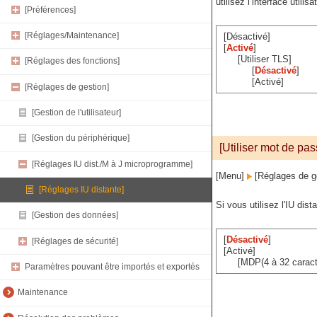
utilisez l’interface utilis
[Préférences]
[Réglages/Maintenance]
[Désactivé]
[
Activé
]
[Utiliser TLS]
[Réglages des fonctions]
[
Désactivé
]
[Activé]
[Réglages de gestion]
[Gestion de l'utilisateur]
[Gestion du périphérique]
[Utiliser mot de pas
[Réglages IU dist./M à J microprogramme]
[Menu]
[Réglages de g
[Réglages IU distante]
Si vous utilisez l'IU dis
[Gestion des données]
[
Désactivé
]
[Réglages de sécurité]
[Activé]
[MDP(4 à 32 caract
Paramètres pouvant être importés et exportés
Maintenance