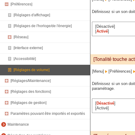
[Préférences]
Définissez si un son do
[Réglages d'affichage]
[Réglages de l'horloge/de l'énergie]
[Désactivé]
[
Activé
]
[Réseau]
[Interface externe]
[Tonalité touche ac
[Accessibilité]
[Réglages de volume]
[Menu]
[Préférences]
[Réglages/Maintenance]
Définissez si un son doi
paramétrage.
[Réglages des fonctions]
[Réglages de gestion]
[
Désactivé
]
[Activé]
Paramètres pouvant être importés et exportés
Maintenance