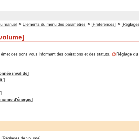
>
>
>
du manuel
Éléments du menu des paramètres
[Préférences]
[Réglage
 volume]
e émet des sons vous informant des opérations et des statuts.
Réglage du
ionnée invalide]
t.]
]
nomie d'énergie]
[Réglages de volume]