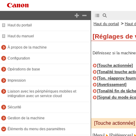
>
Haut du portail
Haut 
Haut du portail
[Réglages de
Haut du manuel
À propos de la machine
Définissez si la machin
Configuration
[Touche actionnée]
Opérations de base
[Tonalité touche act
[Ton. réapprov fourni
Impression
[Avertissement]
[Tonalité fin de tâche
Liaison avec les périphériques mobiles et
intégration avec un service cloud
[Signal du mode éco
Sécurité
Gestion de la machine
[Touche actionnée]
Éléments du menu des paramètres
[Menu]
[Préférences]