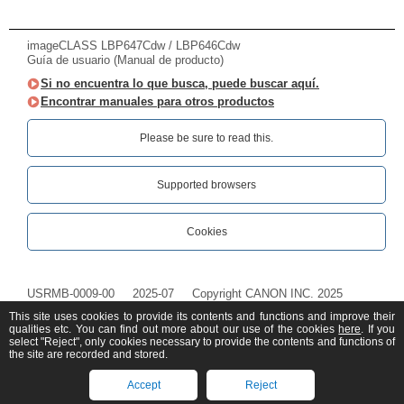
imageCLASS LBP647Cdw / LBP646Cdw
Guía de usuario (Manual de producto)
Si no encuentra lo que busca, puede buscar aquí.
Encontrar manuales para otros productos
Please be sure to read this.‎
Supported browsers
Cookies
USRMB-0009-00
2025-07
Copyright CANON INC. 2025
This site uses cookies to provide its contents and functions and improve their
qualities etc. You can find out more about our use of the cookies
here
. If you
select "Reject", only cookies necessary to provide the contents and functions of
the site are recorded and stored.
Accept
Reject