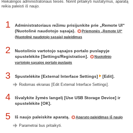
Reikalingos administratoriaus teisės. Norint pritaikyti nustatymus, aparatą
reikia paleisti iš naujo.
1
Administratoriaus režimu prisijunkite prie „Remote UI“
(Nuotolinė naudotojo sąsaja).
Priemonės „Remote UI“
(Nuotolinė naudotojo sąsaja) paleidimas
2
Nuotolinio vartotojo sąsajos portalo puslapyje
spustelėkite [Settings/Registration].
Nuotolinio
vartotojo sąsajos portalo puslapis
3
Spustelėkite [External Interface Settings]
[Edit].
Rodomas ekranas [Edit External Interface Settings].
4
Išvalykite žymės langelį [Use USB Storage Device] ir
spustelėkite [OK].
5
Iš naujo paleiskite aparatą.
Aparato paleidimas iš naujo
Parametrai bus pritaikyti.