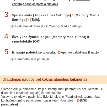
vartotojo sąsajos portalo puslapis
3
Spustelėkite [Access Files Settings]
[Memory Media
Settings]
[Edit].
Rodomas ekranas [Edit Memory Media Settings].
4
Išvalykite žymės langelį [Memory Media Print] ir
spustelėkite [OK].
5
Iš naujo paleiskite aparatą.
Aparato paleidimas iš naujo
Parametrai bus pritaikyti.
Draudimas naudoti bet kokias atminties laikmenas
Šiame skyriuje aprašoma, kaip sukonfigūruoti parametrus per „Remote UI“
(Nuotolinė naudotojo sąsaja) iš kompiuterio.
Valdymo skydelyje pasirinkite [Meniu] ekrane [Pagrindinis], tuomet, kad
konfigūruotumėte parametrus, pasirinkite [Nuostatos].
[USB
parametrai]