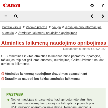
>
>
>
Portalo viršus
Vadovo pradžia
Sauga
Apsauga nuo informacijos
>
nuotėkio
Atminties laikmenų naudojimo apribojimas
Atminties laikmenų naudojimo apribojimas
Dokumento numeris: CUW2-05J
USB atmintinės ir kitos atminties laikmenos būna paprastos ir patogios,
tačiau jos taip pat gali lemti duomenų nutekėjimą. Galite uždrausti naudoti
atminties laikmenas.
Atminties laikmenų naudojimo draudimas spausdinant
Draudimas naudoti bet kokias atminties laikmenas
Net jei naudojate šį parametrą, kad apribotumėte atminties
laikmenų naudojimą, kompiuterį vis tiek galima prijungti prie
USB prievado aparato galinėje dalyje. Norėdami apriboti ir