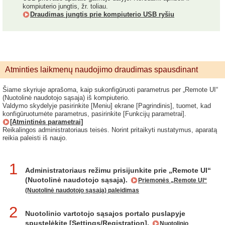
kompiuterio jungtis, žr. toliau.
Draudimas jungtis prie kompiuterio USB ryšiu
Atminties laikmenų naudojimo draudimas spausdinant
Šiame skyriuje aprašoma, kaip sukonfigūruoti parametrus per „Remote UI“
(Nuotolinė naudotojo sąsaja) iš kompiuterio.
Valdymo skydelyje pasirinkite [Meniu] ekrane [Pagrindinis], tuomet, kad
konfigūruotumėte parametrus, pasirinkite [Funkcijų parametrai].
[Atmintinės parametrai]
Reikalingos administratoriaus teisės. Norint pritaikyti nustatymus, aparatą
reikia paleisti iš naujo.
1
Administratoriaus režimu prisijunkite prie „Remote UI“
(Nuotolinė naudotojo sąsaja).
Priemonės „Remote UI“
(Nuotolinė naudotojo sąsaja) paleidimas
2
Nuotolinio vartotojo sąsajos portalo puslapyje
spustelėkite [Settings/Registration].
Nuotolinio