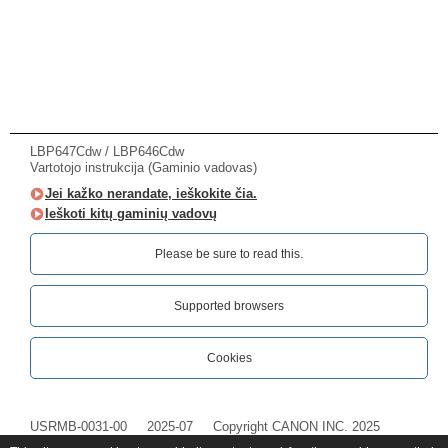
LBP647Cdw / LBP646Cdw
Vartotojo instrukcija (Gaminio vadovas)
Jei kažko nerandate, ieškokite čia.
Ieškoti kitų gaminių vadovų
Please be sure to read this.‎
Supported browsers
Cookies
USRMB-0031-00
2025-07
Copyright CANON INC. 2025