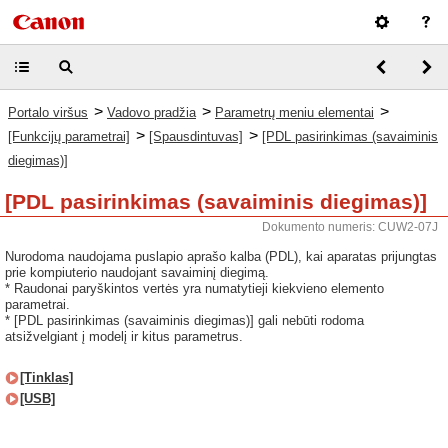
>
>
>
Portalo viršus
Vadovo pradžia
Parametrų meniu elementai
>
>
[Funkcijų parametrai]
[Spausdintuvas]
[PDL pasirinkimas (savaiminis
diegimas)]
[PDL pasirinkimas (savaiminis diegimas)]
Dokumento numeris: CUW2-07J
Nurodoma naudojama puslapio aprašo kalba (PDL), kai aparatas prijungtas
prie kompiuterio naudojant savaiminį diegimą.
* Raudonai paryškintos vertės yra numatytieji kiekvieno elemento
parametrai.
* [PDL pasirinkimas (savaiminis diegimas)] gali nebūti rodoma
atsižvelgiant į modelį ir kitus parametrus.
[Tinklas]
[USB]