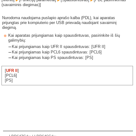
(savaiminis diegimas)]
Nurodoma naudojama puslapio aprašo kalba (PDL), kai aparatas
prijungtas prie kompiuterio per USB prievadą naudojant savaiminį
diegimą.
Kai aparatas prijungiamas kaip spausdintuvas, pasirinkite iš šių
galimybių:
Kai prijungiamas kaip UFR II spausdintuvas: [UFR II]
Kai prijungiamas kaip PCL6 spausdintuvas: [PCL6]
Kai prijungiamas kaip PS spausdintuvas: [PS]
[
UFR II
]
[PCL6]
[PS]