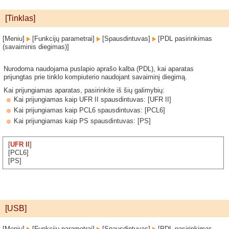
[Tinklas]
[Meniu]
[Funkcijų parametrai]
[Spausdintuvas]
[PDL pasirinkimas
(savaiminis diegimas)]
Nurodoma naudojama puslapio aprašo kalba (PDL), kai aparatas
prijungtas prie tinklo kompiuterio naudojant savaiminį diegimą.
Kai prijungiamas aparatas, pasirinkite iš šių galimybių:
Kai prijungiamas kaip UFR II spausdintuvas: [UFR II]
Kai prijungiamas kaip PCL6 spausdintuvas: [PCL6]
Kai prijungiamas kaip PS spausdintuvas: [PS]
[
UFR II
]
[PCL6]
[PS]
[USB]
[Meniu]
[Funkcijų parametrai]
[Spausdintuvas]
[PDL pasirinkimas