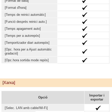
[Format de data]
[Format d'hora]
[Temps de reinici automàtic]
[Funció després reinici auto.]
[Temps apagament auto]
[Temps per a autorepòs]
[Temporitzador diari autorepòs]
[Opc. hora per a Ajust automàtic
gradació]
[Opc.hora sortida mode repòs]
[Xarxa]
Importar i
Opció
exportar
[Selec. LAN amb cable/Wi-Fi]