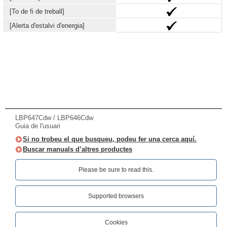
[To de fi de treball]
[Alerta d'estalvi d'energia]
LBP647Cdw / LBP646Cdw
Guia de l'usuari
Si no trobeu el que busqueu, podeu fer una cerca aquí.
Buscar manuals d’altres productes
Please be sure to read this.‎
Supported browsers
Cookies