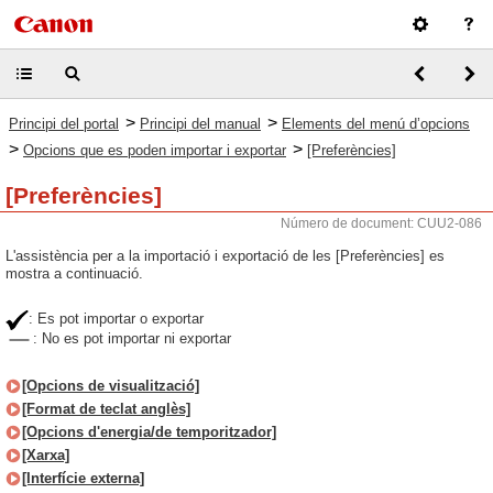
>
>
Principi del portal
Principi del manual
Elements del menú d’opcions
>
>
Opcions que es poden importar i exportar
[Preferències]
[Preferències]
Número de document: CUU2-086
L'assistència per a la importació i exportació de les [Preferències] es
mostra a continuació.
: Es pot importar o exportar
: No es pot importar ni exportar
[Opcions de visualització]
[Format de teclat anglès]
[Opcions d'energia/de temporitzador]
[Xarxa]
[Interfície externa]