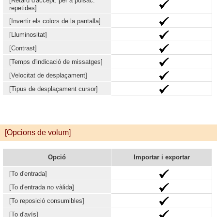
[Retard d'accept. per a pulsac.
repetides]
[Invertir els colors de la pantalla]
[Lluminositat]
[Contrast]
[Temps d'indicació de missatges]
[Velocitat de desplaçament]
[Tipus de desplaçament cursor]
[Opcions de volum]
Opció
Importar i exportar
[To d'entrada]
[To d'entrada no vàlida]
[To reposició consumibles]
[To d'avís]