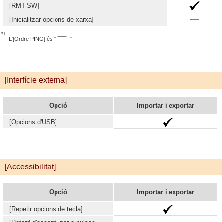
[RMT-SW]
[Inicialitzar opcions de xarxa]
*1
L'[Ordre PING] és "
."
[Interfície externa]
Opció
Importar i exportar
[Opcions d'USB]
[Accessibilitat]
Opció
Importar i exportar
[Repetir opcions de tecla]