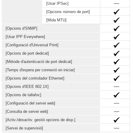
[Usar IPSec]
[Opcions número de port]
[Mida MTU]
[Opcions d'SNMP]
[Usar IPP Everywhere]
[Configuració d'Universal Print]
[Opcions de port dedicat]
[Mètode d'autenticació de port dedicat]
[Temps d'espera per connexió en iniciar]
[Opcions del controlador Ethernet]
[Opcions d'IEEE 802.1X]
[Opcions de tallafoc]
[Configuració del servei web]
[Consulta de servei web]
[Activ./desactiv. gestió opcions de disp.]
[Servei de supervisió]