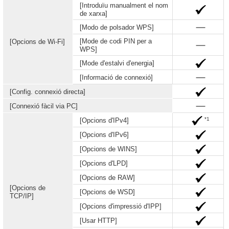
[Introduïu manualment el nom
de xarxa]
[Modo de polsador WPS]
[Mode de codi PIN per a
[Opcions de Wi-Fi]
WPS]
[Mode d'estalvi d'energia]
[Informació de connexió]
[Config. connexió directa]
[Connexió fàcil via PC]
*1
[Opcions d'IPv4]
[Opcions d'IPv6]
[Opcions de WINS]
[Opcions d'LPD]
[Opcions de RAW]
[Opcions de
[Opcions de WSD]
TCP/IP]
[Opcions d'impressió d'IPP]
[Usar HTTP]