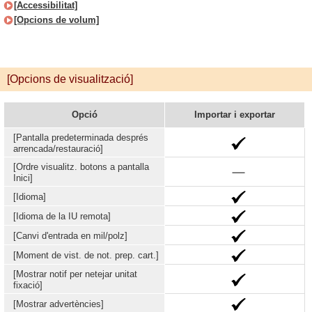
[Accessibilitat]
[Opcions de volum]
[Opcions de visualització]
Opció
Importar i exportar
[Pantalla predeterminada després
arrencada/restauració]
[Ordre visualitz. botons a pantalla
Inici]
[Idioma]
[Idioma de la IU remota]
[Canvi d'entrada en mil/polz]
[Moment de vist. de not. prep. cart.]
[Mostrar notif per netejar unitat
fixació]
[Mostrar advertències]