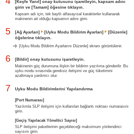
4
[Keşfe Yanıt] onay kutusunu işaretleyin, kapsam adını
girin ve [Tamam] öğesine tıklayın.
Kapsam adı için, tek baytlı alfasayısal karakterler kullanarak
makinenin ait olduğu kapsamın adını girin.
5
[Ağ Ayarları]
[Uyku Modu Bildirim Ayarları]
[Düzenle]
öğelerine tıklayın.
[Uyku Modu Bildirim Ayarlarını Düzenle] ekranı görüntülenir.
6
[Bildir] onay kutusunu işaretleyin.
Makinenin güç durumuna ilişkin bir bildirim yazılıma gönderilir. Bu
uyku modu sırasında gereksiz iletişimi ve güç tüketimini
azaltmaya yardımcı olur.
7
Uyku Modu Bildirimlerini Yapılandırma
[Port Numarası]
Yazılımla SLP iletişimi için kullanılan bağlantı noktası numarasını
girin.
[Geçiş Yapılacak Yöneltici Sayısı]
SLP iletişimi paketlerinin geçebileceği maksimum yönlendirici
sayısını girin.