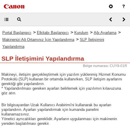
>
>
>
>
Portal Başlangıcı
Elkitabı Başlangıcı
Kurulum
Ağı Ayarlama
>
Makinenizi Ağ Ortamınız İçin Yapılandırma
SLP İletişimini
Yapılandırma
SLP İletişimini Yapılandırma
Belge numarası: CUY8-01R
Makineyi, iletişim gerçekleştirmek için yazılım yüklenmiş Hizmet Konumu
Protokolü (SLP) kullanan bir ortamda kullanırken, SLP iletişim ayarlarını
gerektiği gibi yapılandırın.
* Yapılandırılması gereken ayarları belirlemek için yazılımın kılavuzuna
göz atın.
Bir bilgisayardan Uzak Kullanıcı Arabirimi'ni kullanarak bu ayarları
yapılandırın. Ayarları yapılandırmak için kumanda panelini
kullanamazsınız.
Yönetici ayrıcalıkları gereklidir. Ayarların uygulanması için makinenin
yeniden başlatılması gerekir.