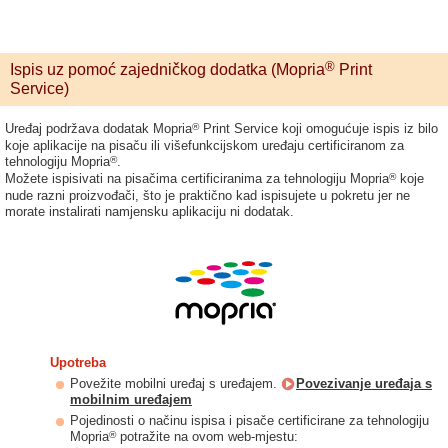
®
Ispis uz pomoć zajedničkog dodatka (Mopria
Print
Service)
®
Uređaj podržava dodatak Mopria
Print Service koji omogućuje ispis iz bilo
koje aplikacije na pisaču ili višefunkcijskom uređaju certificiranom za
®
tehnologiju Mopria
.
®
Možete ispisivati na pisačima certificiranima za tehnologiju Mopria
koje
nude razni proizvođači, što je praktično kad ispisujete u pokretu jer ne
morate instalirati namjensku aplikaciju ni dodatak.
Upotreba
Povežite mobilni uređaj s uređajem.
Povezivanje uređaja s
mobilnim uređajem
Pojedinosti o načinu ispisa i pisače certificirane za tehnologiju
®
Mopria
potražite na ovom web-mjestu: