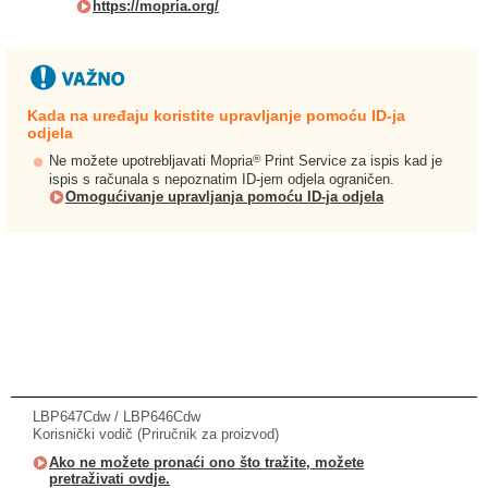
https://mopria.org/
Kada na uređaju koristite upravljanje pomoću ID-ja
odjela
®
Ne možete upotrebljavati Mopria
Print Service za ispis kad je
ispis s računala s nepoznatim ID-jem odjela ograničen.
Omogućivanje upravljanja pomoću ID-ja odjela
LBP647Cdw / LBP646Cdw
Korisnički vodič (Priručnik za proizvod)
Ako ne možete pronaći ono što tražite, možete
pretraživati ovdje.