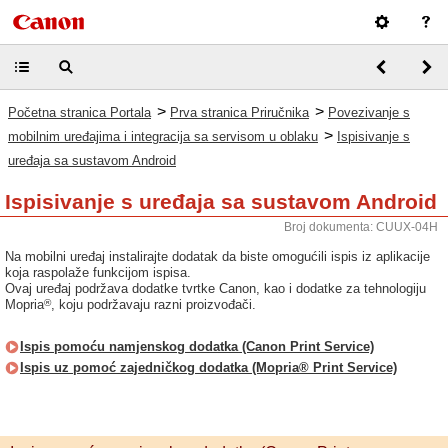
>
>
Početna stranica Portala
Prva stranica Priručnika
Povezivanje s
>
mobilnim uređajima i integracija sa servisom u oblaku
Ispisivanje s
uređaja sa sustavom Android
Ispisivanje s uređaja sa sustavom Android
Broj dokumenta: CUUX-04H
Na mobilni uređaj instalirajte dodatak da biste omogućili ispis iz aplikacije
koja raspolaže funkcijom ispisa.
Ovaj uređaj podržava dodatke tvrtke Canon, kao i dodatke za tehnologiju
®
Mopria
, koju podržavaju razni proizvođači.
Ispis pomoću namjenskog dodatka (Canon Print Service)
Ispis uz pomoć zajedničkog dodatka (Mopria® Print Service)