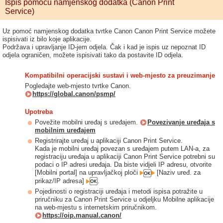
Ispis pomoću namjenskog dodatka (Canon Print
Service)
Uz pomoć namjenskog dodatka tvrtke Canon Canon Print Service možete
ispisivati iz bilo koje aplikacije.
Podržava i upravljanje ID-jem odjela. Čak i kad je ispis uz nepoznat ID
odjela ograničen, možete ispisivati tako da postavite ID odjela.
Kompatibilni operacijski sustavi i web-mjesto za preuzimanje
Pogledajte web-mjesto tvrtke Canon.
https://global.canon/psmp/
Upotreba
Povežite mobilni uređaj s uređajem.
Povezivanje uređaja s
mobilnim uređajem
Registrirajte uređaj u aplikaciji Canon Print Service.
Kada je mobilni uređaj povezan s uređajem putem LAN-a, za
registraciju uređaja u aplikaciji Canon Print Service potrebni su
podaci o IP adresi uređaja. Da biste vidjeli IP adresu, otvorite
[Mobilni portal] na upravljačkoj ploči
[Naziv uređ. za
prikaz/IP adresa]
.
Pojedinosti o registraciji uređaja i metodi ispisa potražite u
priručniku za Canon Print Service u odjeljku Mobilne aplikacije
na web-mjestu s internetskim priručnikom.
https://oip.manual.canon/