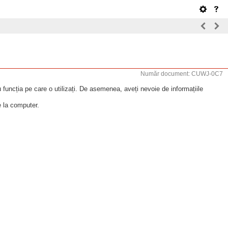
Număr document: CUWJ-0C7
 funcția pe care o utilizați. De asemenea, aveți nevoie de informațiile
e la computer.