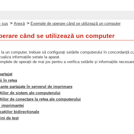
>
>
– sus
Anexă
Exemple de operare când se utilizează un computer
erare când se utilizează un computer
e la un computer, trebuie să configurați setările computerului în concordanță cu
ualiza informațiile setate la aparat.
xemplele de operații de mai jos pentru a verifica setările și informațiile necesar
artajat
i în rețea
ante partajate în serverul de imprimare
țiilor de sistem ale computerului
țiilor de conectare la rețea ale computerului
i imprimantei
ațiilor bidirecționale
ni de test