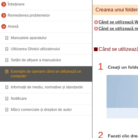
Întreținere
Crearea unui folder
Remedierea problemelor
Când se utilizează 
Anexă
Când se utilizează
Manualele aparatului
Când se utilizea
Utilizarea Ghidul utilizatorului
Setări de afișare a manualului
1
Creați un fold
Exemple de operare când se utilizează un
computer
Informații de mediu, normative și standarde
Notificare
Mărci comerciale și drepturi de autor
2
Faceți clic dre