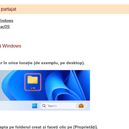
 partajat
Windows
 macOS
ză Windows
er în orice locație (de exemplu, pe desktop).
apta pe folderul creat și faceți clic pe [Proprietăţi].