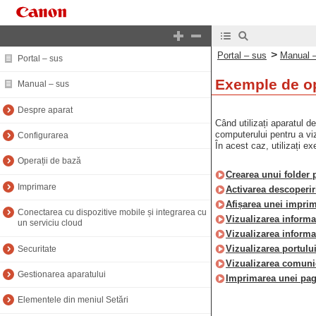
>
Portal – sus
Manual 
Portal – sus
Exemple de op
Manual – sus
Despre aparat
Când utilizați aparatul d
computerului pentru a viz
Configurarea
În acest caz, utilizați e
Operații de bază
Crearea unui folder p
Imprimare
Activarea descoperiri
Afișarea unei imprim
Conectarea cu dispozitive mobile și integrarea cu
Vizualizarea informa
un serviciu cloud
Vizualizarea informa
Vizualizarea portulu
Securitate
Vizualizarea comunic
Gestionarea aparatului
Imprimarea unei pagi
Elementele din meniul Setări