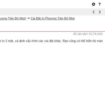
>
hương Tiện Bộ Nhớ)
Cài Đặt In Phương Tiện Bộ Nhớ
Số văn bản: CC7K-03S
in 2 mặt, và định cấu hình các cài đặt khác. Bạn cũng có thể hiển thị màn