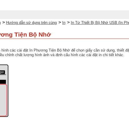
>
>
>
g
Hướng dẫn sử dụng trên cùng
In
In Từ Thiết Bị Bộ Nhớ USB (In P
hương Tiện Bộ Nhớ
hình các cài đặt In Phương Tiện Bộ Nhớ để chọn giấy cần sử dụng, thiết đặt 
điều chỉnh chất lượng hình ảnh và định cấu hình các cài đặt in chi tiết khác.