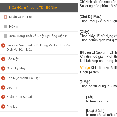
Chỉ định số bản sao cần 
Sử dụng các phím số để
Cài Đặt In Phương Tiện Bộ Nhớ
[Chế Độ Màu]
Nhận và In I-Fax
Chọn [Màu] để in dữ liệ
Hủy In
[Giấy]
Chọn giấy để sử dụng ch
Xem Trạng Thái Và Nhật Ký Công Việc In
Chọn nguồn giấy với gi
Liên Kết Với Thiết Bị Di Động Và Tích Hợp Với
Dịch Vụ Đám Mây
[N trên 1]
(tập tin PDF 
Chỉ định có giảm kích t
Bảo Mật
Khi kết hợp các trang, 
Ví dụ:
Khi kết hợp tài l
Quản Lý Máy
Chọn [4 trên 1].
Các Mục Menu Cài Đặt
[2 Mặt]
Chọn có sử dụng in 2 m
Bảo Trì
[Tắt]
Khắc Phục Sự Cố
In trên một mặt.
Phụ lục
[Loại Sách]
In trên cả hai mặt 