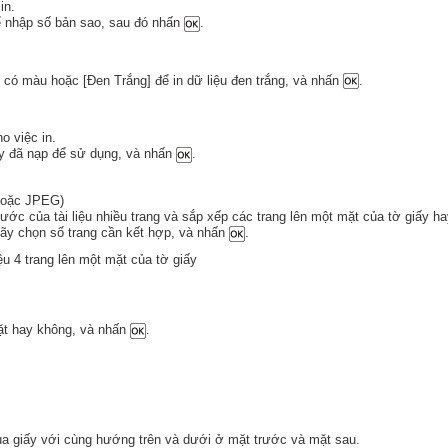
in.
 nhập số bản sao, sau đó nhấn
.
u có màu hoặc [Đen Trắng] để in dữ liệu đen trắng, và nhấn
.
o việc in.
ấy đã nạp để sử dụng, và nhấn
.
hoặc JPEG)
hước của tài liệu nhiều trang và sắp xếp các trang lên một mặt của tờ giấy h
hãy chọn số trang cần kết hợp, và nhấn
.
iệu 4 trang lên một mặt của tờ giấy
ặt hay không, và nhấn
.
của giấy với cùng hướng trên và dưới ở mặt trước và mặt sau.