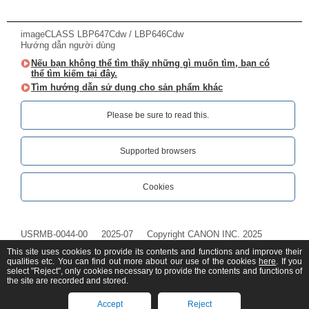
imageCLASS LBP647Cdw / LBP646Cdw
Hướng dẫn người dùng
Nếu bạn không thể tìm thấy những gì muốn tìm, bạn có
thể tìm kiếm tại đây.
Tìm hướng dẫn sử dụng cho sản phẩm khác
Please be sure to read this.‎
Supported browsers
Cookies
USRMB-0044-00
2025-07
Copyright CANON INC. 2025
This site uses cookies to provide its contents and functions and improve their
qualities etc. You can find out more about our use of the cookies
here
. If you
select "Reject", only cookies necessary to provide the contents and functions of
the site are recorded and stored.
Accept
Reject