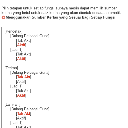
Pilih tetapan untuk setiap fungsi supaya mesin dapat memilih sumber
kertas yang betul untuk saiz kertas yang akan dicetak secara automatik.
Menggunakan Sumber Kertas yang Sesuai bagi Setiap Fungsi
[Pencetak]
[Dulang Pelbagai Guna]
[Tak Akt]
[
Aktif
]
[Laci 1]
[Tak Akt]
[
Aktif
]
[Terima]
[Dulang Pelbagai Guna]
[
Tak Akt
]
[Aktif]
[Laci 1]
[Tak Akt]
[
Aktif
]
[Lain-lain]
[Dulang Pelbagai Guna]
[
Tak Akt
]
[Aktif]
[Laci 1]
[Tak Akt]