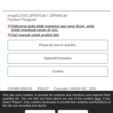
imageCLASS LBP647Cdw / LBP646Cdw
Panduan Pengguna
Sekiranya anda tidak menemui apa yang dicari, anda
boleh membuat carian di sini.
Cari manual untuk produk lain
Please be sure to read this.‎
Supported browsers
Cookies
USRMB-0045-00
2025-07
Copyright CANON INC. 2025
This site uses cookies to provide its contents and functions and improve their
qualities etc. You can find out more about our use of the cookies
here
. If you
select "Reject", only cookies necessary to provide the contents and functions of
the site are recorded and stored.