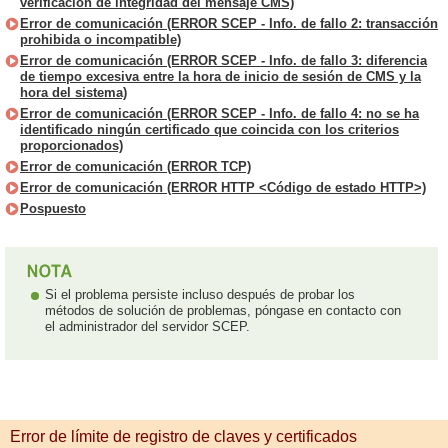
verificación de integridad del mensaje CMS)
Error de comunicación (ERROR SCEP - Info. de fallo 2: transacción
prohibida o incompatible)
Error de comunicación (ERROR SCEP - Info. de fallo 3: diferencia
de tiempo excesiva entre la hora de inicio de sesión de CMS y la
hora del sistema)
Error de comunicación (ERROR SCEP - Info. de fallo 4: no se ha
identificado ningún certificado que coincida con los criterios
proporcionados)
Error de comunicación (ERROR TCP)
Error de comunicación (ERROR HTTP <Código de estado HTTP>)
Pospuesto
Si el problema persiste incluso después de probar los
métodos de solución de problemas, póngase en contacto con
el administrador del servidor SCEP.
Error de límite de registro de claves y certificados