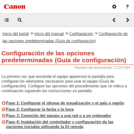
>
>
>
Inicio del portal
Inicio del manual
Configuración
Configuración de
las opciones predeterminadas (Guía de configuración)
Configuración de las opciones
predeterminadas (Guía de configuración)
Número de documento: CC0Y-00Y
La primera vez que encienda el equipo aparecerá la pantalla para
configurar los elementos necesarios para usar el equipo (Guía de
configuración). Configure las opciones del procedimiento que se indica a
continuación siguiendo las instrucciones en pantalla.
Paso 1: Configurar el idioma de visualización y el país o región
Paso 2: Configurar la fecha y la hora
Paso 3: Conexión del equipo a una red o a un ordenador
Paso 4: Instalación del controlador y configuración de las
opciones iniciales utilizando la IU remota