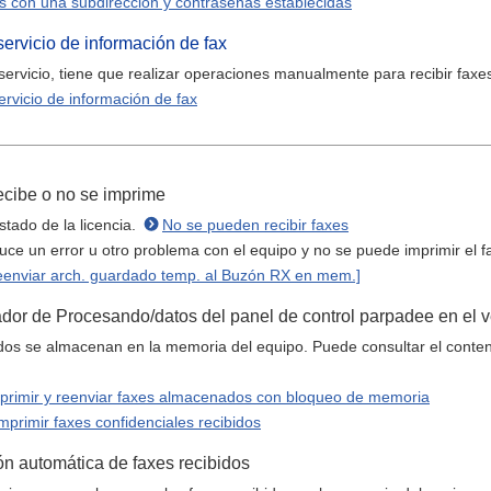
es con una subdirección y contraseñas establecidas
 servicio de información de fax
l servicio, tiene que realizar operaciones manualmente para recibir faxe
servicio de información de fax
recibe o no se imprime
tado de la licencia.
No se pueden recibir faxes
e un error u otro problema con el equipo y no se puede imprimir el fa
eenviar arch. guardado temp. al Buzón RX en mem.]
dor de Procesando/datos del panel de control parpadee en el 
dos se almacenan en la memoria del equipo. Puede consultar el conteni
mprimir y reenviar faxes almacenados con bloqueo de memoria
mprimir faxes confidenciales recibidos
ión automática de faxes recibidos