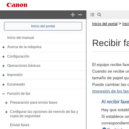
>
Inicio del portal
Ini
Inicio del portal
Inicio del manual
Recibir 
Acerca de la máquina
Configuración
El equipo recibe fa
Operaciones básicas
Cuando se recibe un
Impresión
tamaño de papel que
Puede cambiar las o
Escaneado
impresión de los fax
Función de fax
Al recibir fa
Preparación para enviar faxes
Hay que establ
Configurar las opciones de reenvío de fax y
Si establece u
copia de seguridad
correspondient
Enviar faxes