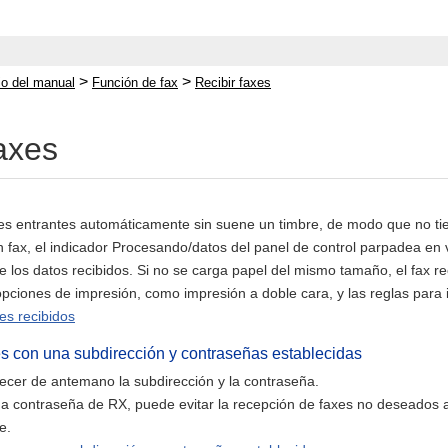
>
>
cio del manual
Función de fax
Recibir faxes
faxes
xes entrantes automáticamente sin suene un timbre, de modo que no tie
 fax, el indicador Procesando/datos del panel de control parpadea en 
 los datos recibidos. Si no se carga papel del mismo tamaño, el fax re
pciones de impresión, como impresión a doble cara, y las reglas para
es recibidos
xes con una subdirección y contraseñas establecidas
ecer de antemano la subdirección y la contraseña.
na contraseña de RX, puede evitar la recepción de faxes no deseados 
e.