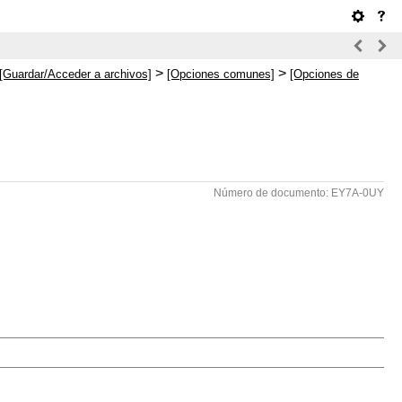
>
>
[Guardar/Acceder a archivos]
[Opciones comunes]
[Opciones de
Número de documento: EY7A-0UY