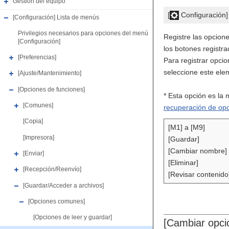
Gestión del equipo
[
Configuración
[Configuración] Lista de menús
Privilegios necesarios para opciones del menú
Registre las opcion
[Configuración]
los botones registra
[Preferencias]
Para registrar opci
seleccione este ele
[Ajuste/Mantenimiento]
[Opciones de funciones]
* Esta opción es la
[Comunes]
recuperación de opc
[Copia]
[M1] a [M9]
[Impresora]
[Guardar]
[Cambiar nombre]
[Enviar]
[Eliminar]
[Recepción/Reenvío]
[Revisar contenido
[Guardar/Acceder a archivos]
[Opciones comunes]
[Opciones de leer y guardar]
[Cambiar opcio