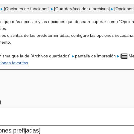
]
[Opciones de funciones]
[Guardar/Acceder a archivos]
[Opciones
es que más necesite y las opciones que desea recuperar como "Opcio
dos.
ones distintas de las predeterminadas, configure las opciones necesari
mento.
 misma que la de [Archivos guardados]
pantalla de impresión
[
Me
iones favoritas
]
nes prefijadas]