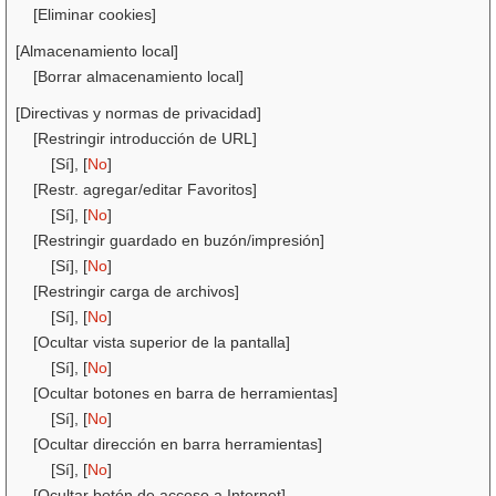
[Eliminar cookies]
[Almacenamiento local]
[Borrar almacenamiento local]
[Directivas y normas de privacidad]
[Restringir introducción de URL]
[Sí], [
No
]
[Restr. agregar/editar Favoritos]
[Sí], [
No
]
[Restringir guardado en buzón/impresión]
[Sí], [
No
]
[Restringir carga de archivos]
[Sí], [
No
]
[Ocultar vista superior de la pantalla]
[Sí], [
No
]
[Ocultar botones en barra de herramientas]
[Sí], [
No
]
[Ocultar dirección en barra herramientas]
[Sí], [
No
]
[Ocultar botón de acceso a Internet]