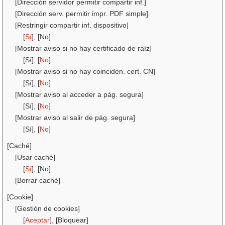
[Dirección servidor permitir compartir inf.]
[Dirección serv. permitir impr. PDF simple]
[Restringir compartir inf. dispositivo]
[
Sí
], [No]
[Mostrar aviso si no hay certificado de raíz]
[Sí], [
No
]
[Mostrar aviso si no hay coinciden. cert. CN]
[Sí], [
No
]
[Mostrar aviso al acceder a pág. segura]
[Sí], [
No
]
[Mostrar aviso al salir de pág. segura]
[Sí], [
No
]
[Caché]
[Usar caché]
[
Sí
], [No]
[Borrar caché]
[Cookie]
[Gestión de cookies]
[
Aceptar
], [Bloquear]