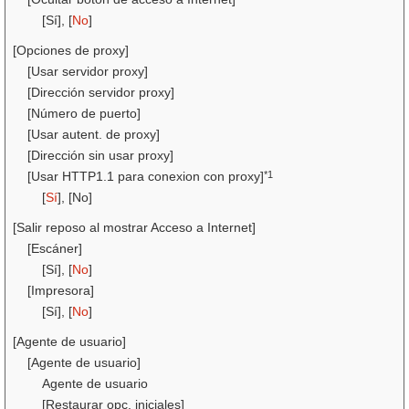
[Sí], [
No
]
[Opciones de proxy]
[Usar servidor proxy]
[Dirección servidor proxy]
[Número de puerto]
[Usar autent. de proxy]
[Dirección sin usar proxy]
*1
[Usar HTTP1.1 para conexion con proxy]
[
Sí
], [No]
[Salir reposo al mostrar Acceso a Internet]
[Escáner]
[Sí], [
No
]
[Impresora]
[Sí], [
No
]
[Agente de usuario]
[Agente de usuario]
Agente de usuario
[Restaurar opc. iniciales]