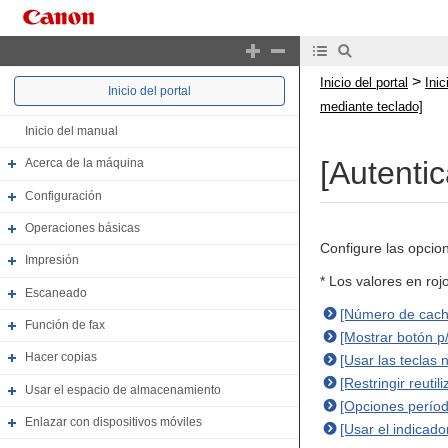
>
Inicio del portal
Ini
Inicio del portal
mediante teclado]
Inicio del manual
[Autenti
Acerca de la máquina
Configuración
Operaciones básicas
Configure las opcion
Impresión
* Los valores en ro
Escaneado
[Número de caché
Función de fax
[Mostrar botón p
Hacer copias
[Usar las teclas 
[Restringir reuti
Usar el espacio de almacenamiento
[Opciones períod
Enlazar con dispositivos móviles
[Usar el indicad