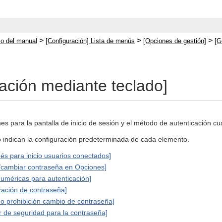
>
>
>
cio del manual
[Configuración] Lista de menús
[Opciones de gestión]
[G
cación mediante teclado]
es para la pantalla de inicio de sesión y el método de autenticación cu
jo indican la configuración predeterminada de cada elemento.
s para inicio usuarios conectados]
/cambiar contraseña en Opciones]
numéricas para autenticación]
lización de contraseña]
o prohibición cambio de contraseña]
or de seguridad para la contraseña]