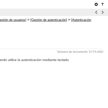
>
>
estión de usuarios]
[Gestión de autenticación]
[Autenticación
Número de documento: EY7A-0WJ
ando utilice la autenticación mediante teclado.