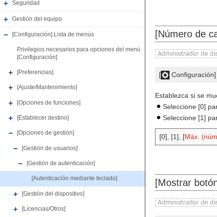
Seguridad
Gestión del equipo
[Número de ca
[Configuración] Lista de menús
Privilegios necesarios para opciones del menú
[Configuración]
[Preferencias]
[
Configuración
[Ajuste/Mantenimiento]
Establezca si se mue
[Opciones de funciones]
Seleccione [0] para
Seleccione [1] pa
[Establecer destino]
[Opciones de gestión]
[0], [1], [
Máx. (núme
[Gestión de usuarios]
[Gestión de autenticación]
[Autenticación mediante teclado]
[Mostrar botó
[Gestión del dispositivo]
[Licencias/Otros]