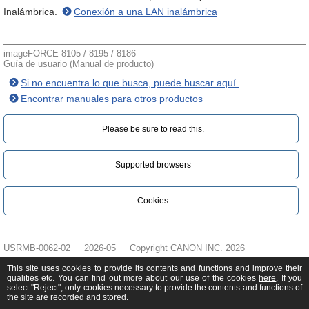
Inalámbrica.
Conexión a una LAN inalámbrica
imageFORCE 8105 / 8195 / 8186
Guía de usuario (Manual de producto)
Si no encuentra lo que busca, puede buscar aquí.
Encontrar manuales para otros productos
Please be sure to read this.‎
Supported browsers
Cookies
USRMB-0062-02
2026-05
Copyright CANON INC. 2026
This site uses cookies to provide its contents and functions and improve their
qualities etc. You can find out more about our use of the cookies
here
. If you
select "Reject", only cookies necessary to provide the contents and functions of
the site are recorded and stored.