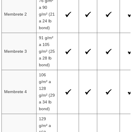
76 g/m²
a 90
Membrete 2
g/m² (21
a 24 lb
bond)
91 g/m²
a 105
Membrete 3
g/m² (25
a 28 lb
bond)
106
g/m² a
128
Membrete 4
g/m² (29
a 34 lb
bond)
129
g/m² a