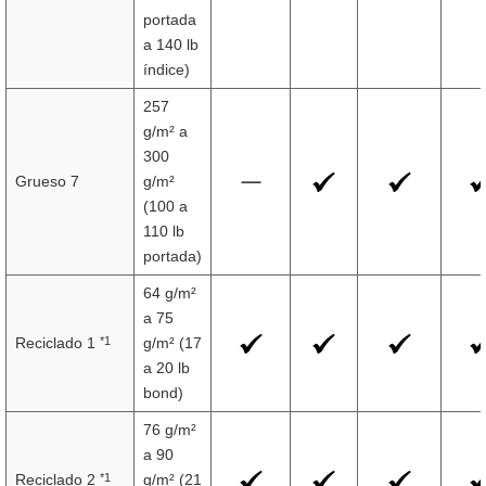
portada
a 140 lb
índice)
257
g/m² a
300
Grueso 7
g/m²
(100 a
110 lb
portada)
64 g/m²
a 75
*1
Reciclado 1
g/m² (17
a 20 lb
bond)
76 g/m²
a 90
*1
Reciclado 2
g/m² (21