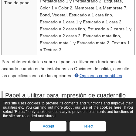
Pretaladrado 1 y Pretaladrado 2, Etiquetas,
Tipo de papel
Color 1 y Color 2, Membrete 1 a Membrete 7,
Bond, Vegetal, Estucado a 1 cara fino,
Estucado a 1 cara 1 y Estucado a 1 cara 2,
Estucado a 2 caras fino, Estucado a 2 caras 1 y
Estucado a 2 caras 2, Estucado mate fino,
Estucado mate 1 y Estucado mate 2, Textura 1
a Textura 3
Para obtener detalles sobre el papel a utilizar con funciones de
acabado cuando están instaladas las Opciones de salida, consulte
las especificaciones de las opciones.
Opciones compatibles
Papel a utilizar para impresión de cuadernillo
This site uses cookies to provide its contents and functions and improve their
A continuación se indica el papel que se puede utilizar para
qualities etc. You can find out more about our use of the cookies
here
. If you
select "Reject", only cookies necessary to provide the contents and functions of
impresión de cuadernillo.
the site are recorded and stored.
*1
A3, B4, A4R, 330 mm × 483mm (13" x 19")
,
Accept
Reject
*1
Tamaño del
320 x 450 mm (12 5/8" x 17 11/16") (SRA3)
,