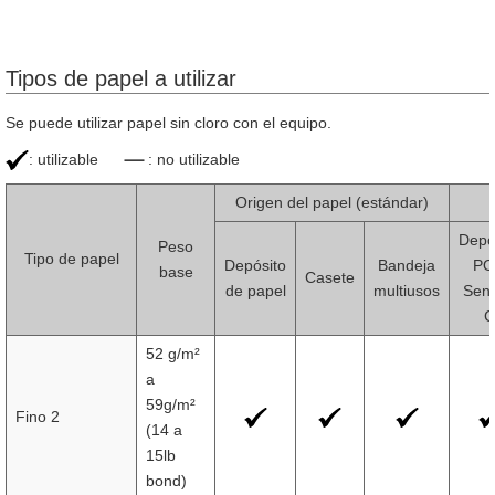
Tipos de papel a utilizar
Se puede utilizar papel sin cloro con el equipo.
: utilizable
: no utilizable
Origen del papel (estándar)
Depó
Peso
Tipo de papel
Depósito
Bandeja
PO
base
Casete
de papel
multiusos
Senc
C
52 g/m²
a
59g/m²
Fino 2
(14 a
15lb
bond)