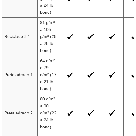
a 24 lb
bond)
91 g/m²
a 105
*1
Reciclado 3
g/m² (25
a 28 lb
bond)
64 g/m²
a 79
Pretaladrado 1
g/m² (17
a 21 lb
bond)
80 g/m²
a 90
Pretaladrado 2
g/m² (22
a 24 lb
bond)