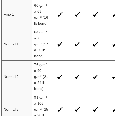
60 g/m²
a 63
Fino 1
g/m² (16
lb bond)
64 g/m²
a 75
Normal 1
g/m² (17
a 20 lb
bond)
76 g/m²
a 90
Normal 2
g/m² (21
a 24 lb
bond)
91 g/m²
a 105
Normal 3
g/m² (25
a 28 lb