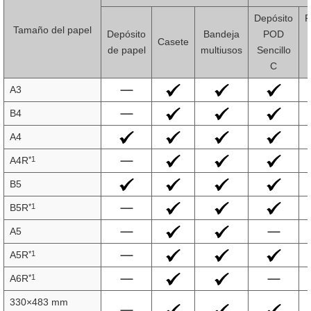
Depósito
P
Tamaño del papel
Depósito
Bandeja
POD
Casete
de papel
multiusos
Sencillo
C
A3
B4
A4
*1
A4R
B5
*1
B5R
A5
*1
A5R
*1
A6R
330×483 mm