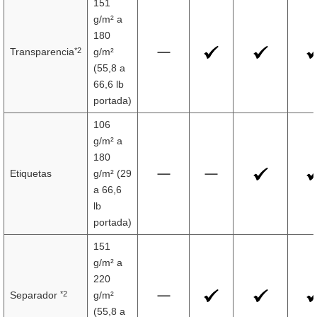
151
g/m² a
180
*2
Transparencia
g/m²
(55,8 a
66,6 lb
portada)
106
g/m² a
180
Etiquetas
g/m² (29
a 66,6
lb
portada)
151
g/m² a
220
*2
Separador
g/m²
(55,8 a