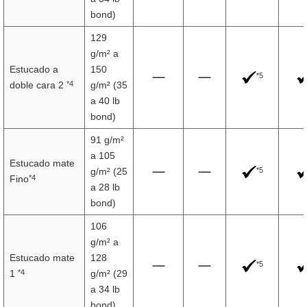
bond)
129
g/m² a
Estucado a
150
*5
*4
doble cara 2
g/m² (35
a 40 lb
bond)
91 g/m²
a 105
Estucado mate
*5
g/m² (25
*4
Fino
a 28 lb
bond)
106
g/m² a
Estucado mate
128
*5
*4
1
g/m² (29
a 34 lb
bond)