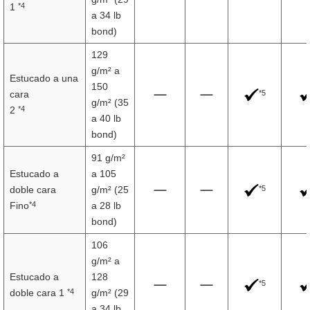
*4
1
a 34 lb
bond)
129
g/m² a
Estucado a una
150
*5
cara
g/m² (35
*4
2
a 40 lb
bond)
91 g/m²
Estucado a
a 105
*5
doble cara
g/m² (25
*4
Fino
a 28 lb
bond)
106
g/m² a
Estucado a
128
*5
*4
doble cara 1
g/m² (29
a 34 lb