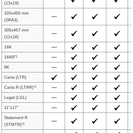
(13x19)
320x450 mm
(SRA3)
305x457 mm
(12x18)
16K
*1
16KR
8K
Carta (LTR)
*1
Carta R (LTRR)
Legal (LGL)
11"x17"
Statement R
*1
(STMTR)