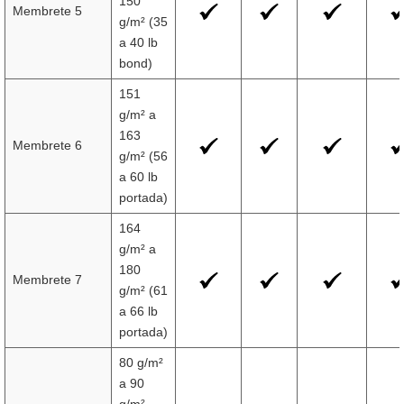
150
Membrete 5
g/m² (35
a 40 lb
bond)
151
g/m² a
163
Membrete 6
g/m² (56
a 60 lb
portada)
164
g/m² a
180
Membrete 7
g/m² (61
a 66 lb
portada)
80 g/m²
a 90