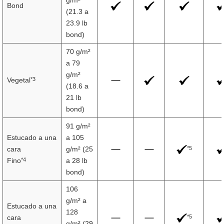
g/m²
Bond
(21.3 a
23.9 lb
bond)
70 g/m²
a 79
g/m²
*3
Vegetal
(18.6 a
21 lb
bond)
91 g/m²
Estucado a una
a 105
*5
cara
g/m² (25
*4
Fino
a 28 lb
bond)
106
g/m² a
Estucado a una
128
*5
cara
g/m² (29