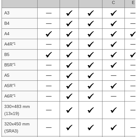
C
E
A3
B4
A4
*1
A4R
B5
*1
B5R
A5
*1
A5R
*1
A6R
330×483 mm
(13x19)
320x450 mm
(SRA3)