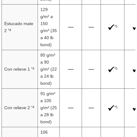
129
g/m² a
Estucado mate
150
*5
*4
2
g/m² (35
a 40 lb
bond)
80 g/m²
a 90
*4
*5
Con relieve 1
g/m² (22
a 24 lb
bond)
91 g/m²
a 105
*4
*5
Con relieve 2
g/m² (25
a 28 lb
bond)
106