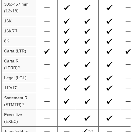
305x457 mm
(12x18)
16K
*1
16KR
8K
Carta (LTR)
Carta R
*1
(LTRR)
Legal (LGL)
11"x17"
Statement R
*1
(STMTR)
Executive
(EXEC)
*3*4
Tamaño libre