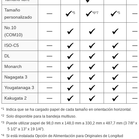
Tamaño
*5
*6*7
*5
personalizado
No.10
(COM10)
ISO-C5
DL
Monarch
Nagagata 3
Yougatanaga 3
Kakugata 2
*1
Indica que se ha cargado papel de cada tamaño en orientación horizontal.
*2
Solo disponible para la bandeja multiuso.
*3
Puede utilizar papel de 98,0 mm x 148,0 mm a 330,2 mm x 487,7 mm (3 7/8" x
5 1/2" a 13" x 19 1/4").
*4
Si está instalada Opción de Alimentación para Originales de Longitud