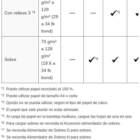
g/m² a
128
*4
*5
Con relieve 3
g/m² (29
a 34 lb
bond)
70 g/m²
a 128
g/m²
*6
Sobre
(18.6 a
34 lb
bond)
*1
Puede utilizar papel reciclado al 100 %.
*2
Puede utilizar papel de tamaño A4 o carta.
*3
Quizás no se pueda utilizar, según el tipo de papel de calco.
*4
El papel que sale puede no estar alineado.
*5
Al carga de papel en la bandeja multiuso, cargue las hojas de una en una.
*6
Para cargar sobres se necesita el Accesorio alimentador de sobres.
*7
Se necesita Alimentador de Sobres G para sobres.
*8
Se necesita Alimentador de Sobres H para sobres.