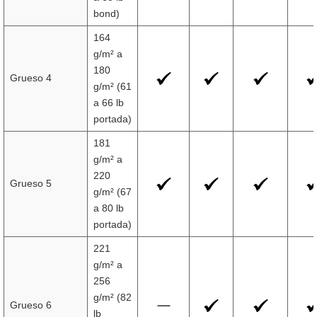
bond)
164
g/m² a
180
Grueso 4
g/m² (61
a 66 lb
portada)
181
g/m² a
220
Grueso 5
g/m² (67
a 80 lb
portada)
221
g/m² a
256
g/m² (82
Grueso 6
lb