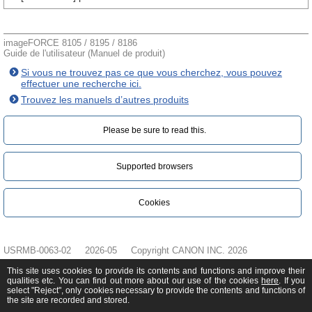
imageFORCE 8105 / 8195 / 8186
Guide de l'utilisateur (Manuel de produit)
Si vous ne trouvez pas ce que vous cherchez, vous pouvez
effectuer une recherche ici.
Trouvez les manuels d’autres produits
Please be sure to read this.‎
Supported browsers
Cookies
USRMB-0063-02
2026-05
Copyright CANON INC. 2026
This site uses cookies to provide its contents and functions and improve their
qualities etc. You can find out more about our use of the cookies
here
. If you
select "Reject", only cookies necessary to provide the contents and functions of
the site are recorded and stored.