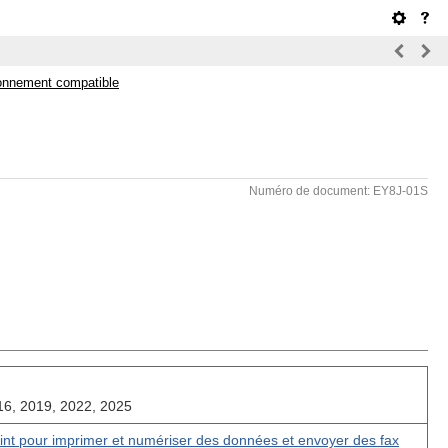
onnement compatible
Numéro de document: EY8J-01S
6, 2019, 2022, 2025
rPrint pour imprimer et numériser des données et envoyer des fax