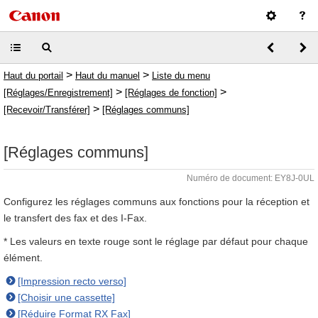
>
>
Haut du portail
Haut du manuel
Liste du menu
>
>
[Réglages/Enregistrement]
[Réglages de fonction]
>
[Recevoir/Transférer]
[Réglages communs]
[Réglages communs]
Numéro de document: EY8J-0UL
Configurez les réglages communs aux fonctions pour la réception et
le transfert des fax et des I-Fax.
* Les valeurs en texte rouge sont le réglage par défaut pour chaque
élément.
[Impression recto verso]
[Choisir une cassette]
[Réduire Format RX Fax]