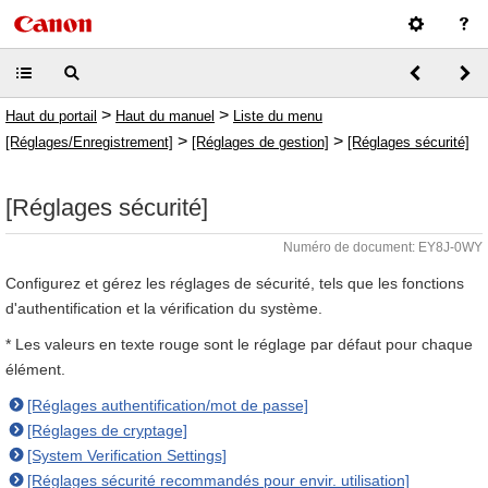
>
>
Haut du portail
Haut du manuel
Liste du menu
>
>
[Réglages/Enregistrement]
[Réglages de gestion]
[Réglages sécurité]
[Réglages sécurité]
Numéro de document: EY8J-0WY
Configurez et gérez les réglages de sécurité, tels que les fonctions
d'authentification et la vérification du système.
* Les valeurs en texte rouge sont le réglage par défaut pour chaque
élément.
[Réglages authentification/mot de passe]
[Réglages de cryptage]
[System Verification Settings]
[Réglages sécurité recommandés pour envir. utilisation]