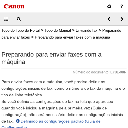
>
>
>
Topo do Topo do Portal
Topo do Manual
Enviando fax
Preparando
>
para enviar faxes
Preparando para enviar faxes com a máquina
Preparando para enviar faxes com a
máquina
Número do documento: EY8L-08R
Para enviar faxes com a máquina, você precisa definir as
configurações iniciais de fax, como o número de fax da máquina e o
tipo de linha telefônica.
Se você definiu as configurações de fax na tela que apareceu
quando você iniciou a máquina pela primeira vez (Guia de
configuração), não será necessário definir as configurações iniciais
de fax.
Definindo as configurações padrão (Guia de
Configuração)