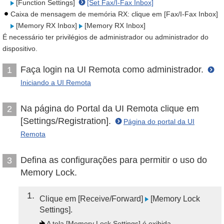
[Function Settings]
[Set Fax/I-Fax Inbox]
Caixa de mensagem de memória RX: clique em [Fax/I-Fax Inbox]
[Memory RX Inbox]
[Memory RX Inbox]
É necessário ter privilégios de administrador ou administrador do
dispositivo.
Faça login na UI Remota como administrador.
1
Iniciando a UI Remota
Na página do Portal da UI Remota clique em
2
[Settings/Registration].
Página do portal da UI
Remota
Defina as configurações para permitir o uso do
3
Memory Lock.
1
Clique em [Receive/Forward]
[Memory Lock
Settings].
A tela [Memory Lock Settings] é exibida.