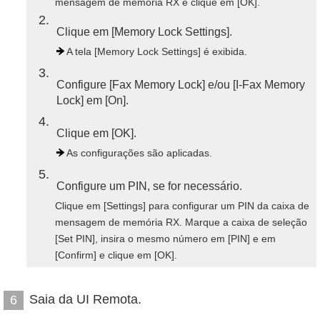
mensagem de memória RX e clique em [OK].
2
Clique em [Memory Lock Settings].
A tela [Memory Lock Settings] é exibida.
3
Configure [Fax Memory Lock] e/ou [I-Fax Memory
Lock] em [On].
4
Clique em [OK].
As configurações são aplicadas.
5
Configure um PIN, se for necessário.
Clique em [Settings] para configurar um PIN da caixa de
mensagem de memória RX. Marque a caixa de seleção
[Set PIN], insira o mesmo número em [PIN] e em
[Confirm] e clique em [OK].
Saia da UI Remota.
6