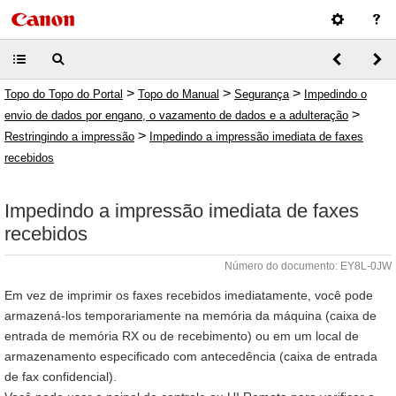
>
>
>
Topo do Topo do Portal
Topo do Manual
Segurança
Impedindo o
>
envio de dados por engano, o vazamento de dados e a adulteração
>
Restringindo a impressão
Impedindo a impressão imediata de faxes
recebidos
Impedindo a impressão imediata de faxes
recebidos
Número do documento: EY8L-0JW
Em vez de imprimir os faxes recebidos imediatamente, você pode
armazená-los temporariamente na memória da máquina (caixa de
entrada de memória RX ou de recebimento) ou em um local de
armazenamento especificado com antecedência (caixa de entrada
de fax confidencial).