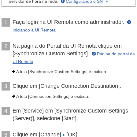
servidor de hora na rede.
Configurando o SNTP
Faça login na UI Remota como administrador.
1
Iniciando a UI Remota
Na página do Portal da UI Remota clique em
2
[Synchronize Custom Settings].
Página do portal da
UI Remota
A tela [Synchronize Custom Settings] é exibida.
Clique em [Change Connection Destination].
3
A tela [Connection Settings] é exibida.
Em [Service] em [Synchronize Custom Settings
4
(Server)], selecione [Start].
Clique em [Change]
[OK].
5