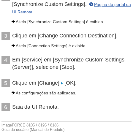
[Synchronize Custom Settings].
Página do portal da
UI Remota
A tela [Synchronize Custom Settings] é exibida.
Clique em [Change Connection Destination].
3
A tela [Connection Settings] é exibida.
Em [Service] em [Synchronize Custom Settings
4
(Server)], selecione [Stop].
Clique em [Change]
[OK].
5
As configurações são aplicadas.
Saia da UI Remota.
6
imageFORCE 8105 / 8195 / 8186
Guia do usuário (Manual do Produto)