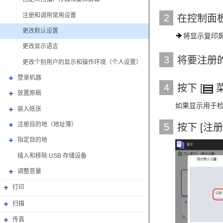
注册和调用常用设置
2
在控制面板
更改默认设置
将显示复印
更改显示语言
3
将要注册
更改个别用户的显示和操作环境（个人设置）
登录机器
4
按下 [
菜
放置原稿
如果显示用于
装入纸张
注册目的地（地址簿）
5
按下 [注册
指定目的地
插入和移除 USB 存储设备
调整音量
打印
扫描
传真