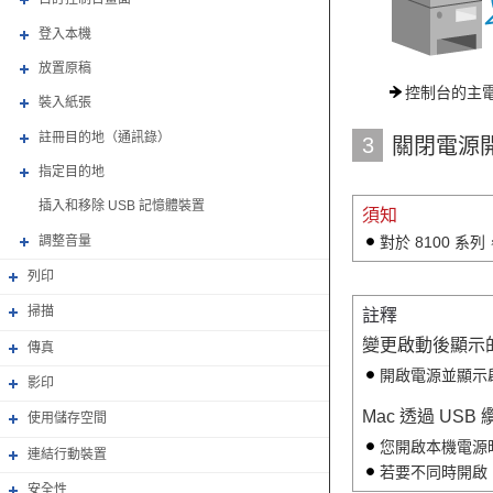
登入本機
放置原稿
控制台的主
裝入紙張
註冊目的地（通訊錄）
3
關閉電源
指定目的地
插入和移除 USB 記憶體裝置
須知
調整音量
對於 8100 
列印
掃描
註釋
變更啟動後顯示
傳真
開啟電源並顯示
影印
Mac 透過 US
使用儲存空間
您開啟本機電源時
連結行動裝置
若要不同時開啟 
安全性