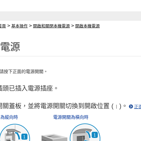
>
>
>
首頁
基本操作
開啟和關閉本機電源
開啟本機電源
電源
請按下正面的電源開關。
插頭已插入電源插座。
開關蓋板，並將電源開關切換到開啟位置 (
)。
正
關為縱向時
電源開關為橫向時