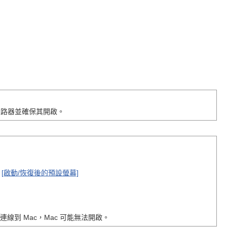
斷路器並確保其開啟。
[啟動/恢復後的預設螢幕]
連線到 Mac，Mac 可能無法開啟。