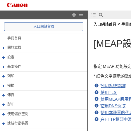
>
入口網站首頁
手冊
入口網站首頁
手冊首頁
[MEAP
關於本機
設定
指定 MEAP 功能設
基本操作
* 紅色文字顯示的
列印
[列印系統資訊]
掃描
[使用TLS]
傳真
[使用MEAP應用
影印
[使用DNS快取]
[使用本裝置的代
使用儲存空間
[在HTTP標頭中添加
連結行動裝置