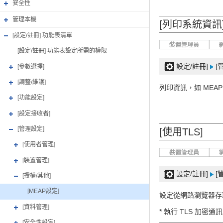
安全性
管理本機
[列印系統資訊
[設定/註冊] 功能表清單
[設定/註冊] 功能表設定所需的權限
[
設定/註冊]
[
[參數選擇]
[調整/維護]
列印資訊，如 MEA
[功能設定]
[設定接收者]
[管理設定]
[使用TLS]
[使用者管理]
[裝置管理]
[
設定/註冊]
[
[授權/其他]
[MEAP設定]
設定從網路瀏覽器存取
[資料管理]
* 執行 TLS 加
[安全性設定]