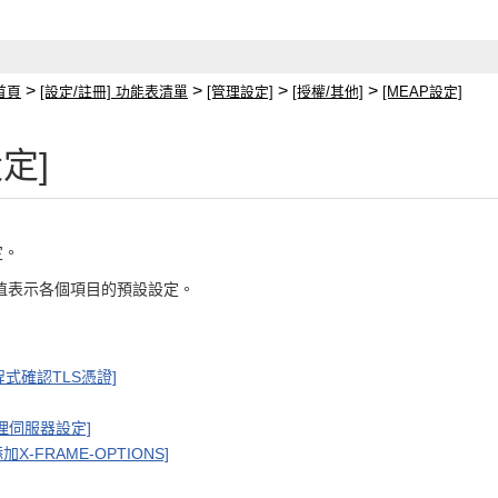
>
>
>
>
首頁
[設定/註冊] 功能表清單
[管理設定]
[授權/其他]
[MEAP設定]
設定]
定。
數值表示各個項目的預設設定。
程式確認TLS憑證]
理伺服器設定]
X-FRAME-OPTIONS]