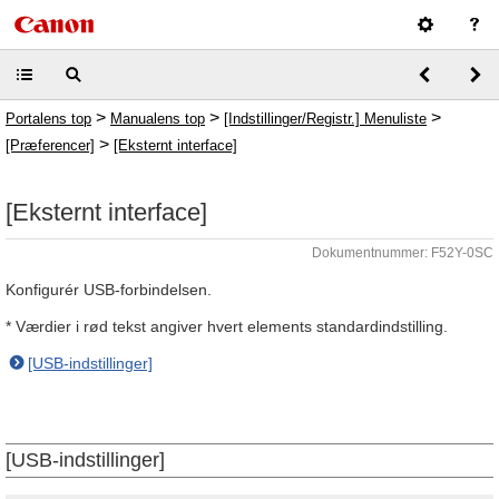
>
>
>
Portalens top
Manualens top
[Indstillinger/Registr.] Menuliste
>
[Præferencer]
[Eksternt interface]
[Eksternt interface]
Dokumentnummer: F52Y-0SC
Konfigurér USB-forbindelsen.
* Værdier i rød tekst angiver hvert elements standardindstilling.
[USB-indstillinger]
[USB-indstillinger]