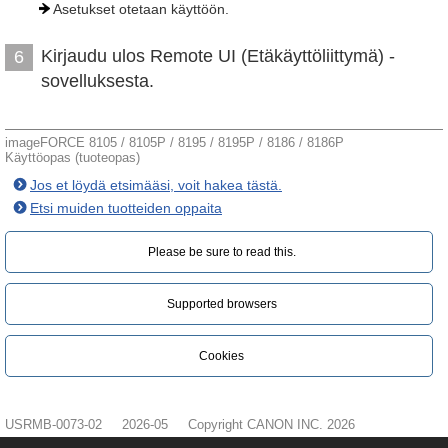
Asetukset otetaan käyttöön.
Kirjaudu ulos Remote UI (Etäkäyttöliittymä) -
6
sovelluksesta.
imageFORCE 8105 / 8105P / 8195 / 8195P / 8186 / 8186P
Käyttöopas (tuoteopas)
Jos et löydä etsimääsi, voit hakea tästä.
Etsi muiden tuotteiden oppaita
Please be sure to read this.‎
Supported browsers
Cookies
USRMB-0073-02
2026-05
Copyright CANON INC. 2026