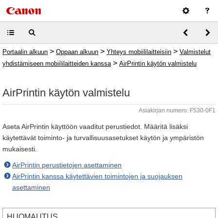
>
>
>
Portaalin alkuun
Oppaan alkuun
Yhteys mobiililaitteisiin
Valmistelut
>
yhdistämiseen mobiililaitteiden kanssa
AirPrintin käytön valmistelu
AirPrintin käytön valmistelu
Asiakirjan numero: F530-0F1
Aseta AirPrintin käyttöön vaaditut perustiedot. Määritä lisäksi
käytettävät toiminto- ja turvallisuusasetukset käytön ja ympäristön
mukaisesti.
AirPrintin perustietojen asettaminen
AirPrintin kanssa käytettävien toimintojen ja suojauksen
asettaminen
HUOMAUTUS