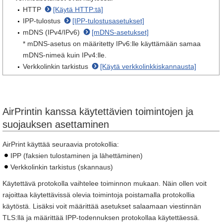
HTTP
[Käytä HTTP:tä]
IPP-tulostus
[IPP-tulostusasetukset]
mDNS (IPv4/IPv6)
[mDNS-asetukset]
* mDNS-asetus on määritetty IPv6:lle käyttämään samaa
mDNS-nimeä kuin IPv4:lle.
Verkkolinkin tarkistus
[Käytä verkkolinkkiskannausta]
AirPrintin kanssa käytettävien toimintojen ja
suojauksen asettaminen
AirPrint käyttää seuraavia protokollia:
IPP (faksien tulostaminen ja lähettäminen)
Verkkolinkin tarkistus (skannaus)
Käytettävä protokolla vaihtelee toiminnon mukaan. Näin ollen voit
rajoittaa käytettävissä olevia toimintoja poistamalla protokollia
käytöstä. Lisäksi voit määrittää asetukset salaamaan viestinnän
TLS:llä ja määrittää IPP-todennuksen protokollaa käytettäessä.