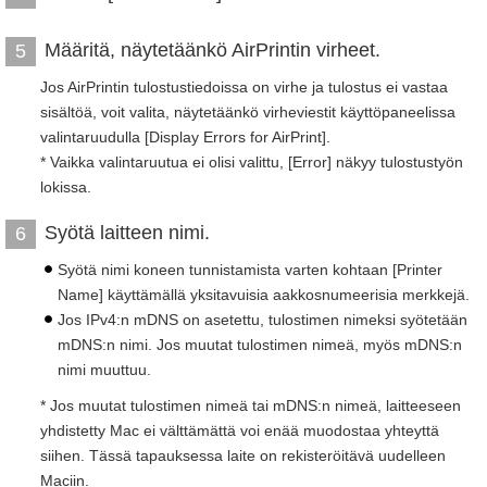
Määritä, näytetäänkö AirPrintin virheet.
5
Jos AirPrintin tulostustiedoissa on virhe ja tulostus ei vastaa
sisältöä, voit valita, näytetäänkö virheviestit käyttöpaneelissa
valintaruudulla [Display Errors for AirPrint].
* Vaikka valintaruutua ei olisi valittu, [Error] näkyy tulostustyön
lokissa.
Syötä laitteen nimi.
6
Syötä nimi koneen tunnistamista varten kohtaan [Printer
Name] käyttämällä yksitavuisia aakkosnumeerisia merkkejä.
Jos IPv4:n mDNS on asetettu, tulostimen nimeksi syötetään
mDNS:n nimi. Jos muutat tulostimen nimeä, myös mDNS:n
nimi muuttuu.
* Jos muutat tulostimen nimeä tai mDNS:n nimeä, laitteeseen
yhdistetty Mac ei välttämättä voi enää muodostaa yhteyttä
siihen. Tässä tapauksessa laite on rekisteröitävä uudelleen
Maciin.