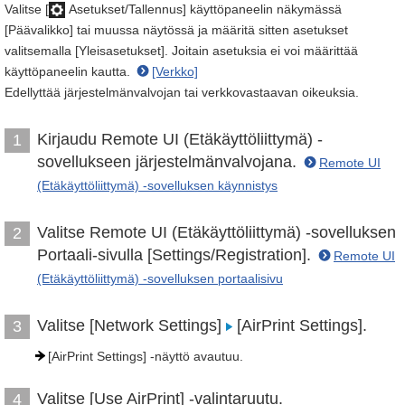
Valitse [
Asetukset/Tallennus] käyttöpaneelin näkymässä
[Päävalikko] tai muussa näytössä ja määritä sitten asetukset
valitsemalla [Yleisasetukset]. Joitain asetuksia ei voi määrittää
käyttöpaneelin kautta.
[Verkko]
Edellyttää järjestelmänvalvojan tai verkkovastaavan oikeuksia.
Kirjaudu Remote UI (Etäkäyttöliittymä) -
1
sovellukseen järjestelmänvalvojana.
Remote UI
(Etäkäyttöliittymä) -sovelluksen käynnistys
Valitse Remote UI (Etäkäyttöliittymä) -sovelluksen
2
Portaali-sivulla [Settings/Registration].
Remote UI
(Etäkäyttöliittymä) -sovelluksen portaalisivu
Valitse [Network Settings]
[AirPrint Settings].
3
[AirPrint Settings] -näyttö avautuu.
Valitse [Use AirPrint] -valintaruutu.
4