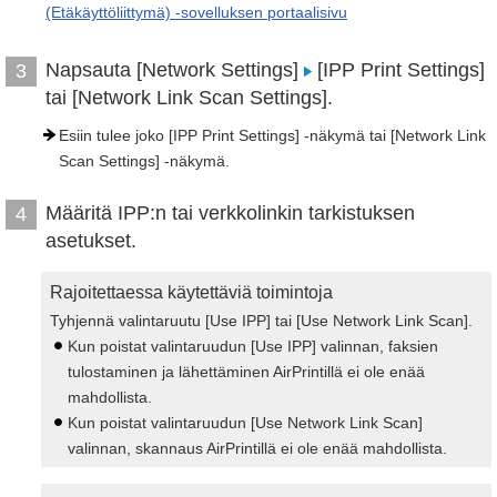
(Etäkäyttöliittymä) -sovelluksen portaalisivu
Napsauta [Network Settings]
[IPP Print Settings]
3
tai [Network Link Scan Settings].
Esiin tulee joko [IPP Print Settings] -näkymä tai [Network Link
Scan Settings] -näkymä.
Määritä IPP:n tai verkkolinkin tarkistuksen
4
asetukset.
Rajoitettaessa käytettäviä toimintoja
Tyhjennä valintaruutu [Use IPP] tai [Use Network Link Scan].
Kun poistat valintaruudun [Use IPP] valinnan, faksien
tulostaminen ja lähettäminen AirPrintillä ei ole enää
mahdollista.
Kun poistat valintaruudun [Use Network Link Scan]
valinnan, skannaus AirPrintillä ei ole enää mahdollista.