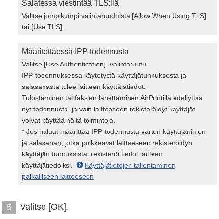
Salatessa viestintää TLS:llä
Valitse jompikumpi valintaruuduista [Allow When Using TLS]
tai [Use TLS].
Määritettäessä IPP-todennusta
Valitse [Use Authentication] -valintaruutu.
IPP-todennuksessa käytetystä käyttäjätunnuksesta ja
salasanasta tulee laitteen käyttäjätiedot.
Tulostaminen tai faksien lähettäminen AirPrintillä edellyttää
nyt todennusta, ja vain laitteeseen rekisteröidyt käyttäjät
voivat käyttää näitä toimintoja.
* Jos haluat määrittää IPP-todennusta varten käyttäjänimen
ja salasanan, jotka poikkeavat laitteeseen rekisteröidyn
käyttäjän tunnuksista, rekisteröi tiedot laitteen
käyttäjätiedoiksi.
Käyttäjätietojen tallentaminen
paikalliseen laitteeseen
Valitse [OK].
5