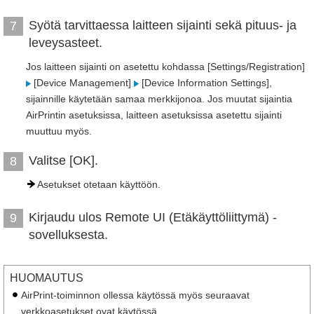
Syötä tarvittaessa laitteen sijainti sekä pituus- ja
7
leveysasteet.
Jos laitteen sijainti on asetettu kohdassa [Settings/Registration]
[Device Management]
[Device Information Settings],
sijainnille käytetään samaa merkkijonoa. Jos muutat sijaintia
AirPrintin asetuksissa, laitteen asetuksissa asetettu sijainti
muuttuu myös.
Valitse [OK].
8
Asetukset otetaan käyttöön.
Kirjaudu ulos Remote UI (Etäkäyttöliittymä) -
9
sovelluksesta.
HUOMAUTUS
AirPrint-toiminnon ollessa käytössä myös seuraavat
verkkoasetukset ovat käytössä.