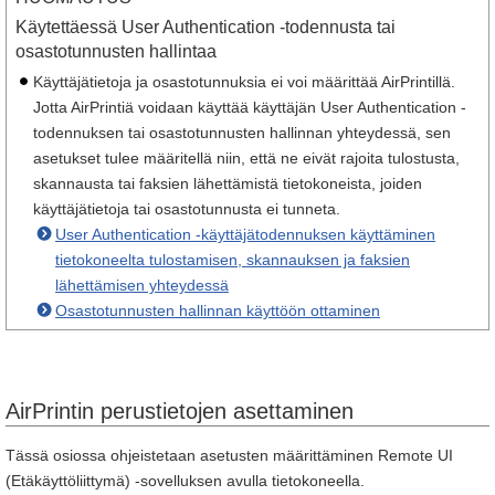
Käytettäessä User Authentication -todennusta tai
osastotunnusten hallintaa
Käyttäjätietoja ja osastotunnuksia ei voi määrittää AirPrintillä.
Jotta AirPrintiä voidaan käyttää käyttäjän User Authentication -
todennuksen tai osastotunnusten hallinnan yhteydessä, sen
asetukset tulee määritellä niin, että ne eivät rajoita tulostusta,
skannausta tai faksien lähettämistä tietokoneista, joiden
käyttäjätietoja tai osastotunnusta ei tunneta.
User Authentication -käyttäjätodennuksen käyttäminen
tietokoneelta tulostamisen, skannauksen ja faksien
lähettämisen yhteydessä
Osastotunnusten hallinnan käyttöön ottaminen
AirPrintin perustietojen asettaminen
Tässä osiossa ohjeistetaan asetusten määrittäminen Remote UI
(Etäkäyttöliittymä) -sovelluksen avulla tietokoneella.