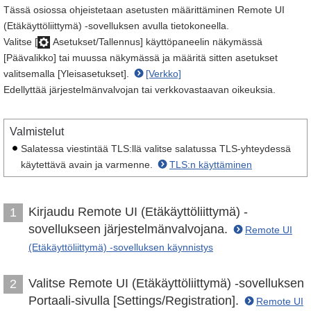
Tässä osiossa ohjeistetaan asetusten määrittäminen Remote UI
(Etäkäyttöliittymä) -sovelluksen avulla tietokoneella.
Valitse [
Asetukset/Tallennus] käyttöpaneelin näkymässä
[Päävalikko] tai muussa näkymässä ja määritä sitten asetukset
valitsemalla [Yleisasetukset].
[Verkko]
Edellyttää järjestelmänvalvojan tai verkkovastaavan oikeuksia.
Valmistelut
Salatessa viestintää TLS:llä valitse salatussa TLS-yhteydessä
käytettävä avain ja varmenne.
TLS:n käyttäminen
Kirjaudu Remote UI (Etäkäyttöliittymä) -
1
sovellukseen järjestelmänvalvojana.
Remote UI
(Etäkäyttöliittymä) -sovelluksen käynnistys
Valitse Remote UI (Etäkäyttöliittymä) -sovelluksen
2
Portaali-sivulla [Settings/Registration].
Remote UI