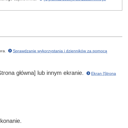
era.
Sprawdzanie wykorzystania i dzienników za pomocą
Strona główna] lub innym ekranie.
Ekran [Strona
konanie.