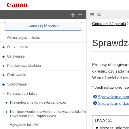
Górna część portalu
Górna część portalu
Górna część instrukcji
Sprawdza
O urządzeniu
Ustawianie
Procesy obsługiwane
Podstawowa obsługa
określić, czy zadan
Drukowanie
W zależności od ust
Skanowanie
* Jeśli ustawiono, ż
Korzystanie z faksu
Sprawdzanie stat
Przygotowanie do wysyłania faksów
Sprawdzanie dzi
Konfigurowanie ustawień przekazywania faksów
i tworzenia kopii zapasowych
UWAGA
Wysyłanie faksów
Możesz uniemoż