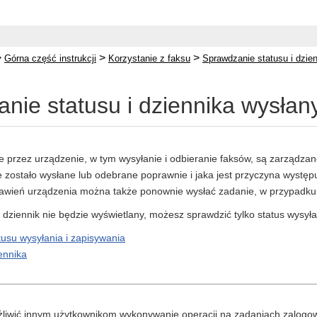
>
>
>
Górna część instrukcji
Korzystanie z faksu
Sprawdzanie statusu i dzie
nie statusu i dziennika wysłan
 przez urządzenie, w tym wysyłanie i odbieranie faksów, są zarządzan
ie zostało wysłane lub odebrane poprawnie i jaka jest przyczyna występ
awień urządzenia można także ponownie wysłać zadanie, w przypadku k
e dziennik nie będzie wyświetlany, możesz sprawdzić tylko status wysyła
usu wysyłania i zapisywania
ennika
liwić innym użytkownikom wykonywanie operacji na zadaniach zalog