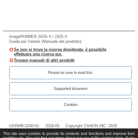
imageRUNNER 2425i II / 2425 II
Guida per l'utente (Manuale del prodotto)
Se non si trova la risorsa desiderata, è possibile
effettuare una ricerca qui.
Trovare manuali di altri prodotti
Please be sure to read this.‎
Supported browsers
Cookies
USRMB-0240-01
2026-05
Copyright CANON INC. 2026
This site uses cookies to provide its contents and functions and improve their