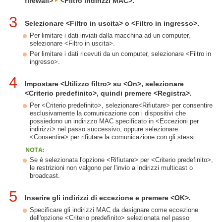
firewall>
<Filtro indirizzi MAC>.
3
Selezionare <Filtro in uscita> o <Filtro in ingresso>.
Per limitare i dati inviati dalla macchina ad un computer,
selezionare <Filtro in uscita>.
Per limitare i dati ricevuti da un computer, selezionare <Filtro in
ingresso>.
4
Impostare <Utilizzo filtro> su <On>, selezionare
<Criterio predefinito>, quindi premere <Registra>.
Per <Criterio predefinito>, selezionare<Rifiutare> per consentire
esclusivamente la comunicazione con i dispositivi che
possiedono un indirizzo MAC specificato in <Eccezioni per
indirizzi> nel passo successivo, oppure selezionare
<Consentire> per rifiutare la comunicazione con gli stessi.
Se è selezionata l'opzione <Rifiutare> per <Criterio predefinito>,
le restrizioni non valgono per l'invio a indirizzi multicast o
broadcast.
5
Inserire gli indirizzi di eccezione e premere <OK>.
Specificare gli indirizzi MAC da designare come eccezione
dell'opzione <Criterio predefinito> selezionata nel passo