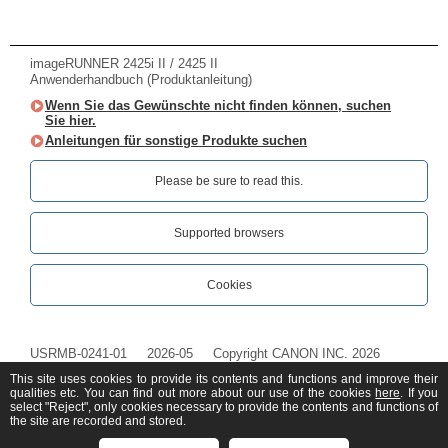
imageRUNNER 2425i II / 2425 II
Anwenderhandbuch (Produktanleitung)
Wenn Sie das Gewünschte nicht finden können, suchen
Sie hier.
Anleitungen für sonstige Produkte suchen
Please be sure to read this.‎
Supported browsers
Cookies
USRMB-0241-01
2026-05
Copyright CANON INC. 2026
This site uses cookies to provide its contents and functions and improve their
qualities etc. You can find out more about our use of the cookies
here
. If you
select "Reject", only cookies necessary to provide the contents and functions of
the site are recorded and stored.