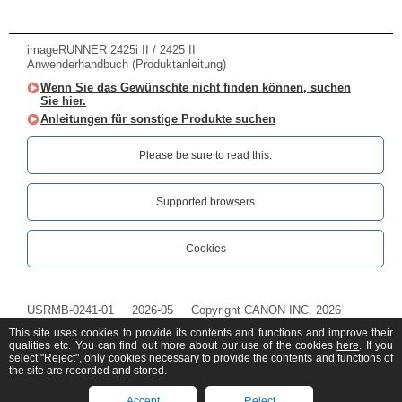
imageRUNNER 2425i II / 2425 II
Anwenderhandbuch (Produktanleitung)
Wenn Sie das Gewünschte nicht finden können, suchen
Sie hier.
Anleitungen für sonstige Produkte suchen
Please be sure to read this.‎
Supported browsers
Cookies
USRMB-0241-01
2026-05
Copyright CANON INC. 2026
This site uses cookies to provide its contents and functions and improve their
qualities etc. You can find out more about our use of the cookies
here
. If you
select "Reject", only cookies necessary to provide the contents and functions of
the site are recorded and stored.
Accept
Reject