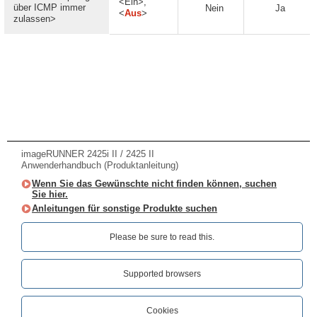
<Ein>,
über ICMP immer
Nein
Ja
<
Aus
>
zulassen>
imageRUNNER 2425i II / 2425 II
Anwenderhandbuch (Produktanleitung)
Wenn Sie das Gewünschte nicht finden können, suchen
Sie hier.
Anleitungen für sonstige Produkte suchen
Please be sure to read this.‎
Supported browsers
Cookies