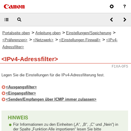
>
>
>
Portalseite oben
Anleitung oben
Einstellungen/Speicherung
>
>
>
<Präferenzen>
<Netzwerk>
<Einstellungen Firewall>
<IPv4-
Adressfilter>
<IPv4-Adressfilter>
F1XA-0FS
Legen Sie die Einstellungen für die IPv4-Adressfilterung fest.
<Ausgangsfilter>
<Eingangsfilter>
<Senden/Empfangen über ICMP immer zulassen>
Für Informationen zu den Einheiten („A“, „B“, „C“ und „Nein“) in
der Spalte „Funktion Alle importieren“ lesen Sie bitte