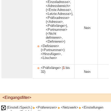
<Einzeladresse>,
<Adressbereich>
(<Erste Adresse>,
<Letzte Adresse>),
<Präfixadresse>
(<Adresse>,
<Präfixlänge>),
Nein
J
<Portnummer>
(<Nicht
definieren>,
<Definieren>)
<Definieren>
(<Portnummer>):
<Hinzufügen>,
<Löschen>
<Präfixlänge> (
1
bis
32)
Nein
J
<Eingangsfilter>
(Einstell./Speich.)
<Präferenzen>
<Netzwerk>
<Einstellungen