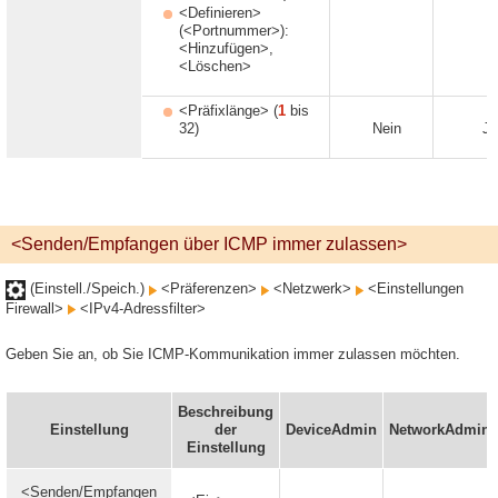
<Definieren>
(<Portnummer>):
<Hinzufügen>,
<Löschen>
<Präfixlänge> (
1
bis
32)
Nein
Ja
<Senden/Empfangen über ICMP immer zulassen>
(Einstell./Speich.)
<Präferenzen>
<Netzwerk>
<Einstellungen
Firewall>
<IPv4-Adressfilter>
Geben Sie an, ob Sie ICMP-Kommunikation immer zulassen möchten.
Beschreibung
Einstellung
der
DeviceAdmin
NetworkAdmin
Einstellung
<Senden/Empfangen