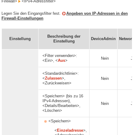
Firewall>
<IPv4-Adressfilter>
Legen Sie den Eingangsfilter fest.
Angeben von IP-Adressen in den
Firewall-Einstellungen
Beschreibung der
Einstellung
DeviceAdmin
Networ
Einstellung
<Filter verwenden>:
Nein
Ja
<Ein>, <
Aus
>
<Standardrichtlinie>:
<
Zulassen
>,
Nein
Ja
<Zurückweisen>
<Speichern> (bis zu 16
IPv4-Adressen),
Nein
Ja
<Details/Bearbeiten>,
<Löschen>
<Speichern>
<
Einzeladresse
>,