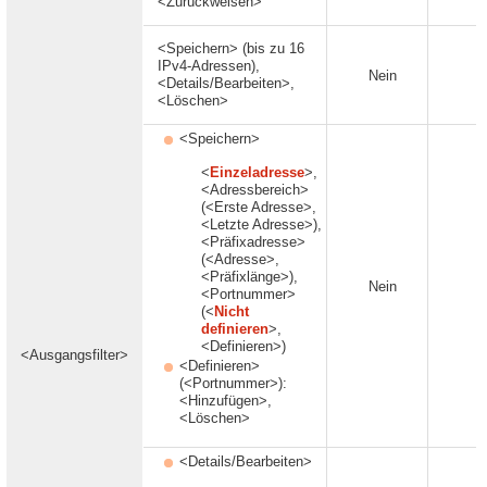
<Zurückweisen>
<Speichern> (bis zu 16
IPv4-Adressen),
Nein
J
<Details/Bearbeiten>,
<Löschen>
<Speichern>
<
Einzeladresse
>,
<Adressbereich>
(<Erste Adresse>,
<Letzte Adresse>),
<Präfixadresse>
(<Adresse>,
<Präfixlänge>),
Nein
J
<Portnummer>
(<
Nicht
definieren
>,
<Definieren>)
<Ausgangsfilter>
<Definieren>
(<Portnummer>):
<Hinzufügen>,
<Löschen>
<Details/Bearbeiten>