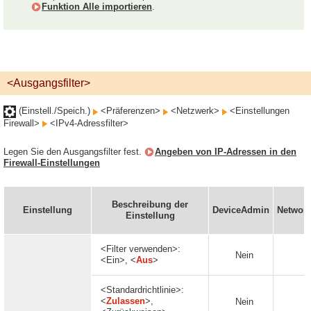
Funktion Alle importieren
.
<Ausgangsfilter>
(Einstell./Speich.)
<Präferenzen>
<Netzwerk>
<Einstellungen
Firewall>
<IPv4-Adressfilter>
Legen Sie den Ausgangsfilter fest.
Angeben von IP-Adressen in den
Firewall-Einstellungen
Beschreibung der
Einstellung
DeviceAdmin
Networ
Einstellung
<Filter verwenden>:
Nein
J
<Ein>, <
Aus
>
<Standardrichtlinie>:
<
Zulassen
>,
Nein
J