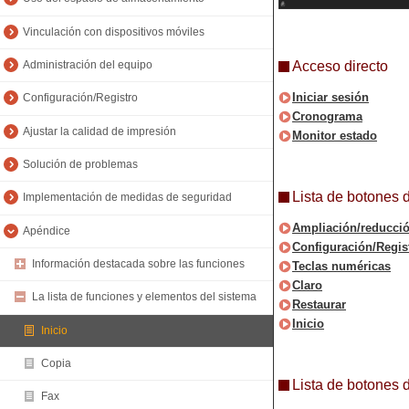
Vinculación con dispositivos móviles
Acceso directo
Administración del equipo
Iniciar sesión
Configuración/Registro
Cronograma
Ajustar la calidad de impresión
Monitor estado
Solución de problemas
Lista de botones 
Implementación de medidas de seguridad
Ampliación/reducció
Apéndice
Configuración/Regis
Información destacada sobre las funciones
Teclas numéricas
Claro
La lista de funciones y elementos del sistema
Restaurar
Inicio
Inicio
Copia
Lista de botones 
Fax