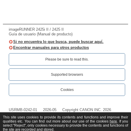
imageRUNNER 2425i II / 2425 II
Guía de usuario (Manual de producto)
Si no encuentra lo que busca, puede buscar aquí.
Encontrar manuales para otros productos
Please be sure to read this.‎
Supported browsers
Cookies
USRMB-0242-01
2026-05
Copyright CANON INC. 2026
This site uses cookies to provide its contents and functions and improve their
qualities etc. You can find out more about our use of the cookies
here
. If you
select "Reject", only cookies necessary to provide the contents and functions of
the site are recorded and stored.