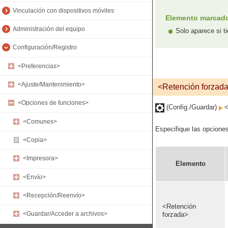
Vinculación con dispositivos móviles
Elemento marcado 
Administración del equipo
Solo aparece si t
Configuración/Registro
<Preferencias>
<Ajuste/Mantenimiento>
<Retención forzad
<Opciones de funciones>
(Config./Guardar)
<
<Comunes>
Especifique las opciones
<Copia>
<Impresora>
Elemento
<Envío>
<Recepción/Reenvío>
<Retención
<Guardar/Acceder a archivos>
forzada>