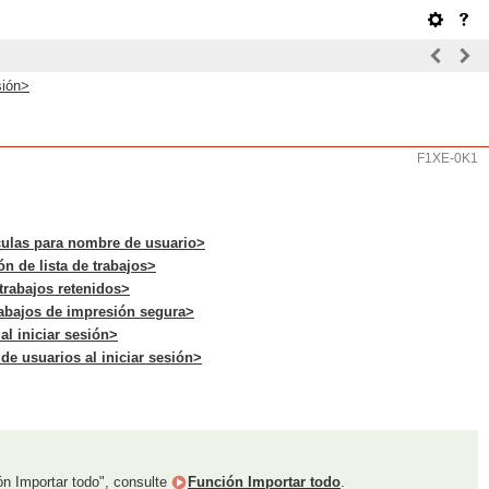
sión>
F1XE-0K1
ulas para nombre de usuario>
n de lista de trabajos>
trabajos retenidos>
abajos de impresión segura>
al iniciar sesión>
de usuarios al iniciar sesión>
ón Importar todo", consulte
Función Importar todo
.