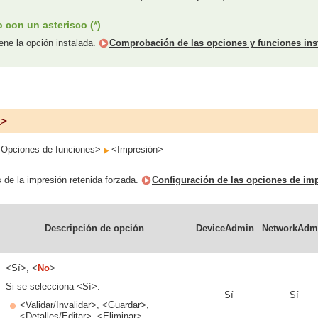
con un asterisco (*)
iene la opción instalada.
Comprobación de las opciones y funciones inst
a>
Opciones de funciones>
<Impresión>
 de la impresión retenida forzada.
Configuración de las opciones de imp
Descripción de opción
DeviceAdmin
NetworkAdm
<Sí>, <
No
>
Si se selecciona <Sí>:
Sí
Sí
<Validar/Invalidar>, <Guardar>,
<Detalles/Editar>, <Eliminar>