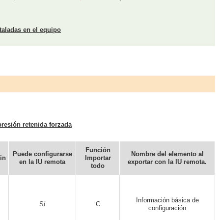
aladas en el equipo
resión retenida forzada
Función
Puede configurarse
Nombre del elemento al
in
Importar
en la IU remota
exportar con la IU remota.
todo
Información básica de
Sí
C
configuración