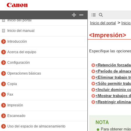
Inicio del portal
>
Inicio del portal
Inici
Inicio del manual
<Impresión>
Introducción
Especifique las opciones
Acerca del equipo
Configuración
<Retención forzad
<Período de almac
Operaciones básicas
<Eliminar trabajo t
<Sólo permitir trab
Copia
<Incluir dominio c
Fax
<Mostrar trabajos 
<Restringir elimina
Impresión
Escaneado
Uso del espacio de almacenamiento
Para obtener más 