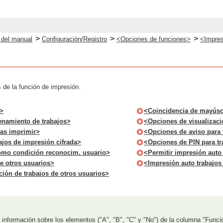
>
>
>
o del manual
Configuración/Registro
<Opciones de funciones>
<Impre
 de la función de impresión.
a>
<Coincidencia de mayúsc
enamiento de trabajos>
<Opciones de visualizació
ras imprimir>
<Opciones de aviso para 
ajos de impresión cifrada>
<Opciones de PIN para tr
omo condición reconocim. usuario>
<Permitir impresión auto 
de otros usuarios>
<Impresión auto trabajos 
ción de trabajos de otros usuarios>
información sobre los elementos ("A", "B", "C" y "No") de la columna "Funci