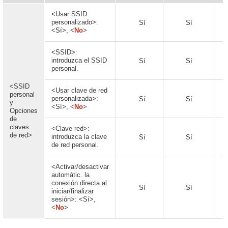
<Usar SSID
personalizado>:
Sí
Sí
<Sí>, <
No
>
<SSID>:
introduzca el SSID
Sí
Sí
personal.
<SSID
<Usar clave de red
personal
personalizada>:
Sí
Sí
y
<Sí>, <
No
>
Opciones
de
claves
<Clave red>:
de red>
introduzca la clave
Sí
Sí
de red personal.
<Activar/desactivar
automátic. la
conexión directa al
Sí
Sí
iniciar/finalizar
sesión>: <Sí>,
<
No
>