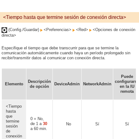
<Tiempo hasta que termine sesión de conexión directa>
(Config./Guardar)
<Preferencias>
<Red>
<Opciones de conexión
directa>
Especifique el tiempo que debe transcurrir para que se termine la
comunicación automáticamente cuando haya un período prolongado sin
recibir/transmitir datos al comunicar con conexión directa.
Puede
Descripción
configurarse
Elemento
DeviceAdmin
NetworkAdmin
de opción
en la IU
remota
<Tiempo
hasta
que
0 = No,
termine
de 1 a
30
No
Sí
Sí
sesión
a 60 min.
de
conexión