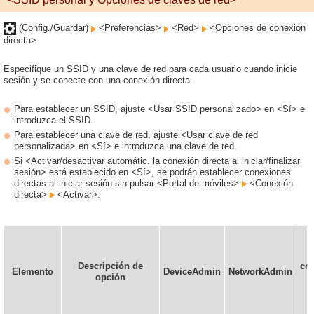
(Config./Guardar)
<Preferencias>
<Red>
<Opciones de conexión
directa>
Especifique un SSID y una clave de red para cada usuario cuando inicie
sesión y se conecte con una conexión directa.
Para establecer un SSID, ajuste <Usar SSID personalizado> en <Sí> e
introduzca el SSID.
Para establecer una clave de red, ajuste <Usar clave de red
personalizada> en <Sí> e introduzca una clave de red.
Si <Activar/desactivar automátic. la conexión directa al iniciar/finalizar
sesión> está establecido en <Sí>, se podrán establecer conexiones
directas al iniciar sesión sin pulsar <Portal de móviles>
<Conexión
directa>
<Activar>.
Descripción de
con
Elemento
DeviceAdmin
NetworkAdmin
opción