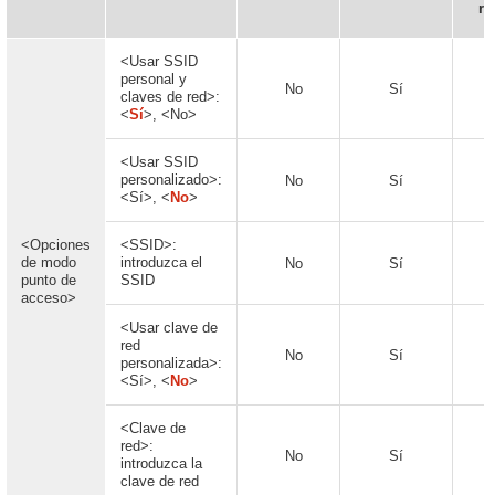
re
<Usar SSID
personal y
No
Sí
claves de red>:
<
Sí
>, <No>
<Usar SSID
personalizado>:
No
Sí
<Sí>, <
No
>
<Opciones
<SSID>:
de modo
introduzca el
No
Sí
punto de
SSID
acceso>
<Usar clave de
red
No
Sí
personalizada>:
<Sí>, <
No
>
<Clave de
red>:
No
Sí
introduzca la
clave de red