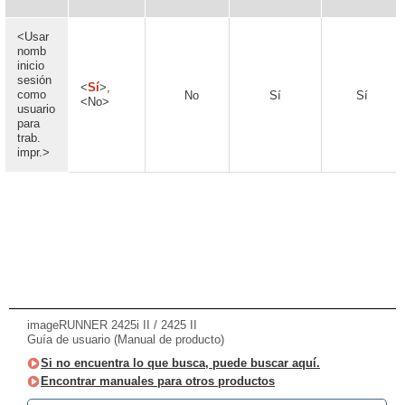
<Usar
nomb
inicio
sesión
<
Sí
>,
como
No
Sí
Sí
<No>
usuario
para
trab.
impr.>
imageRUNNER 2425i II / 2425 II
Guía de usuario (Manual de producto)
Si no encuentra lo que busca, puede buscar aquí.
Encontrar manuales para otros productos