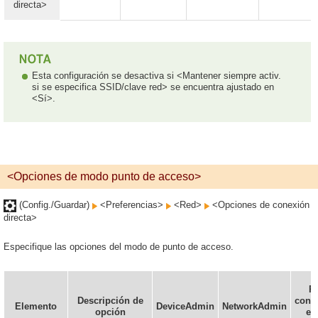
directa>
Esta configuración se desactiva si <Mantener siempre activ.
si se especifica SSID/clave red> se encuentra ajustado en
<Sí>.
<Opciones de modo punto de acceso>
(Config./Guardar)
<Preferencias>
<Red>
<Opciones de conexión
directa>
Especifique las opciones del modo de punto de acceso.
P
Descripción de
confi
Elemento
DeviceAdmin
NetworkAdmin
opción
en