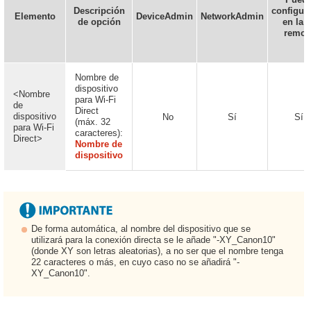
Descripción
configur
Elemento
DeviceAdmin
NetworkAdmin
de opción
en la I
remot
Nombre de
dispositivo
<Nombre
para Wi-Fi
de
Direct
dispositivo
No
Sí
Sí
(máx. 32
para Wi-Fi
caracteres):
Direct>
Nombre de
dispositivo
De forma automática, al nombre del dispositivo que se
utilizará para la conexión directa se le añade "-XY_Canon10"
(donde XY son letras aleatorias), a no ser que el nombre tenga
22 caracteres o más, en cuyo caso no se añadirá "-
XY_Canon10".