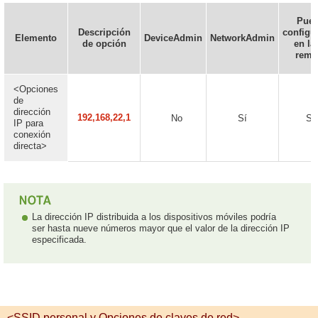
Pue
Descripción
configu
Elemento
DeviceAdmin
NetworkAdmin
de opción
en la
remo
<Opciones
de
dirección
192,168,22,1
No
Sí
Sí
IP para
conexión
directa>
La dirección IP distribuida a los dispositivos móviles podría
ser hasta nueve números mayor que el valor de la dirección IP
especificada.
<SSID personal y Opciones de claves de red>