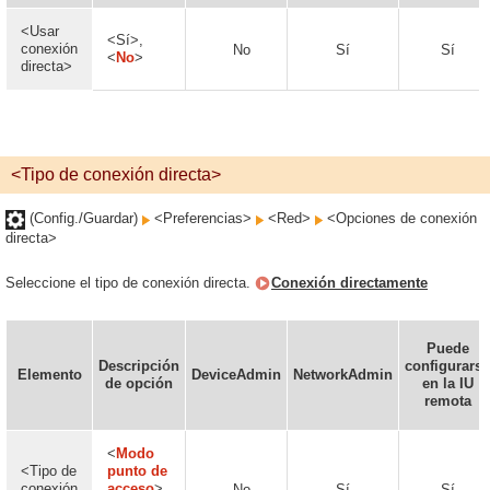
<Usar
<Sí>,
conexión
No
Sí
Sí
<
No
>
directa>
<Tipo de conexión directa>
(Config./Guardar)
<Preferencias>
<Red>
<Opciones de conexión
directa>
Seleccione el tipo de conexión directa.
Conexión directamente
Puede
Descripción
configurarse
Elemento
DeviceAdmin
NetworkAdmin
de opción
en la IU
remota
<
Modo
<Tipo de
punto de
conexión
acceso
>,
No
Sí
Sí