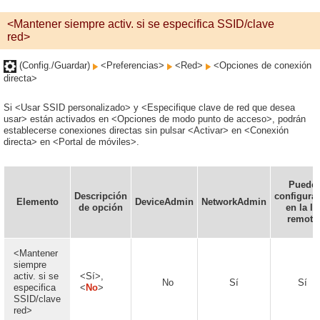
<Mantener siempre activ. si se especifica SSID/clave
red>
(Config./Guardar)
<Preferencias>
<Red>
<Opciones de conexión
directa>
Si <Usar SSID personalizado> y <Especifique clave de red que desea
usar> están activados en <Opciones de modo punto de acceso>, podrán
establecerse conexiones directas sin pulsar <Activar> en <Conexión
directa> en <Portal de móviles>.
Puede
Descripción
configura
Elemento
DeviceAdmin
NetworkAdmin
de opción
en la IU
remota
<Mantener
siempre
activ. si se
<Sí>,
No
Sí
Sí
especifica
<
No
>
SSID/clave
red>