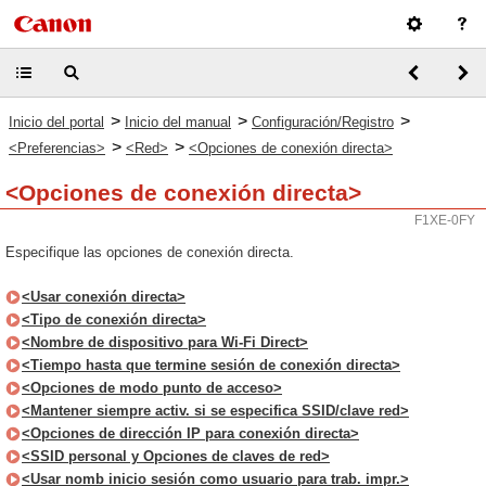
>
>
>
Inicio del portal
Inicio del manual
Configuración/Registro
>
>
<Preferencias>
<Red>
<Opciones de conexión directa>
<Opciones de conexión directa>
F1XE-0FY
Especifique las opciones de conexión directa.
<Usar conexión directa>
<Tipo de conexión directa>
<Nombre de dispositivo para Wi-Fi Direct>
<Tiempo hasta que termine sesión de conexión directa>
<Opciones de modo punto de acceso>
<Mantener siempre activ. si se especifica SSID/clave red>
<Opciones de dirección IP para conexión directa>
<SSID personal y Opciones de claves de red>
<Usar nomb inicio sesión como usuario para trab. impr.>