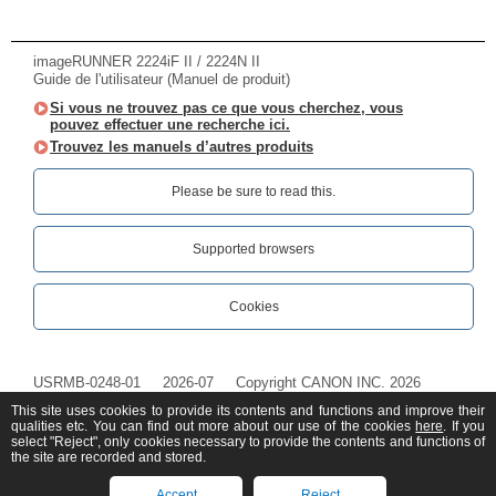
imageRUNNER 2224iF II / 2224N II
Guide de l'utilisateur (Manuel de produit)
Si vous ne trouvez pas ce que vous cherchez, vous
pouvez effectuer une recherche ici.
Trouvez les manuels d’autres produits
Please be sure to read this.‎
Supported browsers
Cookies
USRMB-0248-01
2026-07
Copyright CANON INC. 2026
This site uses cookies to provide its contents and functions and improve their
qualities etc. You can find out more about our use of the cookies
here
. If you
select "Reject", only cookies necessary to provide the contents and functions of
the site are recorded and stored.
Accept
Reject