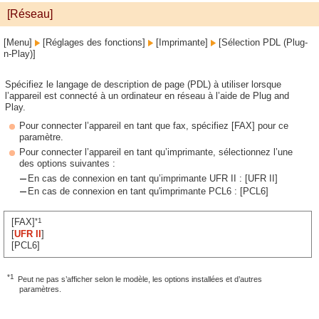
[Réseau]
[Menu]
[Réglages des fonctions]
[Imprimante]
[Sélection PDL (Plug-
n-Play)]
Spécifiez le langage de description de page (PDL) à utiliser lorsque
l’appareil est connecté à un ordinateur en réseau à l’aide de Plug and
Play.
Pour connecter l’appareil en tant que fax, spécifiez [FAX] pour ce
paramètre.
Pour connecter l’appareil en tant qu’imprimante, sélectionnez l’une
des options suivantes :
En cas de connexion en tant qu’imprimante UFR II : [UFR II]
En cas de connexion en tant qu'imprimante PCL6 : [PCL6]
*1
[FAX]
[
UFR II
]
[PCL6]
*1
Peut ne pas s’afficher selon le modèle, les options installées et d’autres
paramètres.