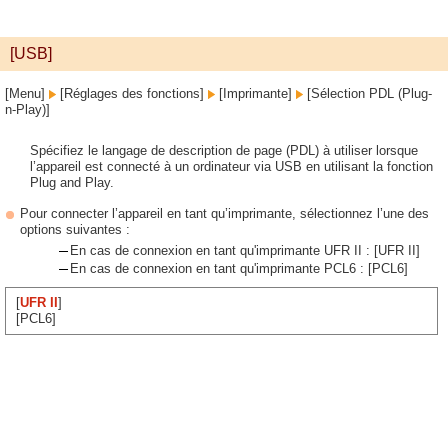
[USB]
[Menu]
[Réglages des fonctions]
[Imprimante]
[Sélection PDL (Plug-
n-Play)]
Spécifiez le langage de description de page (PDL) à utiliser lorsque
l’appareil est connecté à un ordinateur via USB en utilisant la fonction
Plug and Play.
Pour connecter l’appareil en tant qu’imprimante, sélectionnez l’une des
options suivantes :
En cas de connexion en tant qu'imprimante UFR II : [UFR II]
En cas de connexion en tant qu'imprimante PCL6 : [PCL6]
[
UFR II
]
[PCL6]