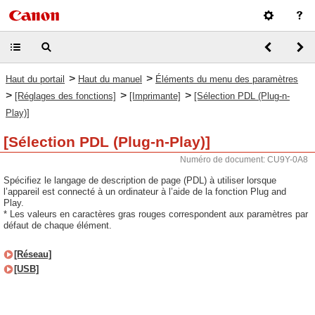
>
>
Haut du portail
Haut du manuel
Éléments du menu des paramètres
>
>
>
[Réglages des fonctions]
[Imprimante]
[Sélection PDL (Plug-n-
Play)]
[Sélection PDL (Plug-n-Play)]
Numéro de document: CU9Y-0A8
Spécifiez le langage de description de page (PDL) à utiliser lorsque
l’appareil est connecté à un ordinateur à l’aide de la fonction Plug and
Play.
* Les valeurs en caractères gras rouges correspondent aux paramètres par
défaut de chaque élément.
[Réseau]
[USB]