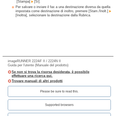
[Stampa]
[Sì].
Per salvare o inviare il fax a una destinazione diversa da quella
impostata come destinazione di inoltro, premere [Stam./Inolt.]
[Inoltra], selezionare la destinazione dalla Rubrica.
imageRUNNER 2224iF II / 2224N II
Guida per l'utente (Manuale del prodotto)
Se non si trova la risorsa desiderata, è possibile
effettuare una ricerca qui.
Trovare manuali di altri prodotti
Please be sure to read this.‎
Supported browsers