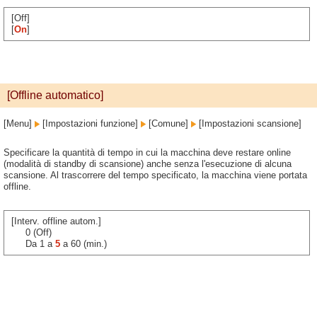
[Off]
[
On
]
[Offline automatico]
[Menu]
[Impostazioni funzione]
[Comune]
[Impostazioni scansione]
Specificare la quantità di tempo in cui la macchina deve restare online
(modalità di standby di scansione) anche senza l'esecuzione di alcuna
scansione. Al trascorrere del tempo specificato, la macchina viene portata
offline.
[Interv. offline autom.]
0 (Off)
Da 1 a
5
a 60 (min.)