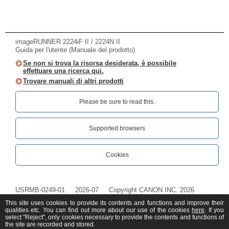
imageRUNNER 2224iF II / 2224N II
Guida per l'utente (Manuale del prodotto)
Se non si trova la risorsa desiderata, è possibile
effettuare una ricerca qui.
Trovare manuali di altri prodotti
Please be sure to read this.‎
Supported browsers
Cookies
USRMB-0249-01
2026-07
Copyright CANON INC. 2026
This site uses cookies to provide its contents and functions and improve their
qualities etc. You can find out more about our use of the cookies
here
. If you
select "Reject", only cookies necessary to provide the contents and functions of
the site are recorded and stored.