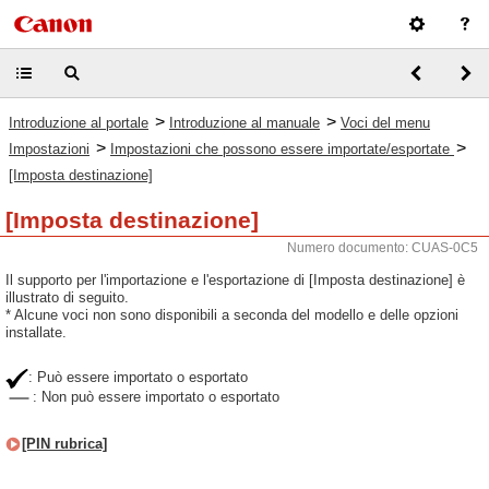
>
>
Introduzione al portale
Introduzione al manuale
Voci del menu
>
>
Impostazioni
Impostazioni che possono essere importate/esportate
[Imposta destinazione]
[Imposta destinazione]
Numero documento: CUAS-0C5
Il supporto per l'importazione e l'esportazione di [Imposta destinazione] è
illustrato di seguito.
* Alcune voci non sono disponibili a seconda del modello e delle opzioni
installate.
: Può essere importato o esportato
: Non può essere importato o esportato
[PIN rubrica]