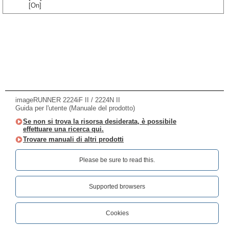
[On]
imageRUNNER 2224iF II / 2224N II
Guida per l'utente (Manuale del prodotto)
Se non si trova la risorsa desiderata, è possibile
effettuare una ricerca qui.
Trovare manuali di altri prodotti
Please be sure to read this.‎
Supported browsers
Cookies