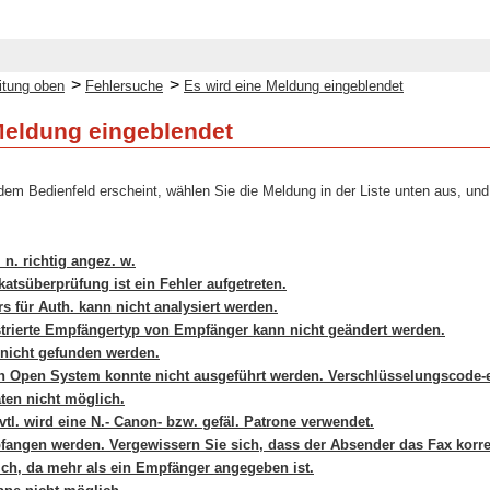
>
>
itung oben
Fehlersuche
Es wird eine Meldung eingeblendet
Meldung eingeblendet
em Bedienfeld erscheint, wählen Sie die Meldung in der Liste unten aus, und
. n. richtig angez. w.
katsüberprüfung ist ein Fehler aufgetreten.
rs für Auth. kann nicht analysiert werden.
strierte Empfängertyp von Empfänger kann nicht geändert werden.
 nicht gefunden werden.
n Open System konnte nicht ausgeführt werden. Verschlüsselungscode-e
en nicht möglich.
tl. wird eine N.- Canon- bzw. gefäl. Patrone verwendet.
fangen werden. Vergewissern Sie sich, dass der Absender das Fax korre
ch, da mehr als ein Empfänger angegeben ist.