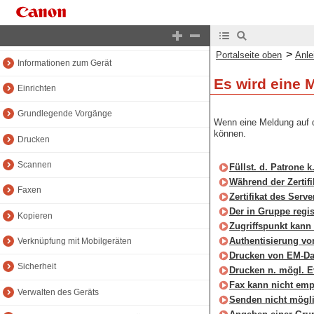
Portalseite oben
Anleitung oben
>
Portalseite oben
Anle
Informationen zum Gerät
Es wird eine 
Einrichten
Grundlegende Vorgänge
Wenn eine Meldung auf d
können.
Drucken
Scannen
Füllst. d. Patrone k
Während der Zertifi
Faxen
Zertifikat des Serve
Der in Gruppe regi
Kopieren
Zugriffspunkt kann
Authentisierung vo
Verknüpfung mit Mobilgeräten
Drucken von EM-Dat
Sicherheit
Drucken n. mögl. Ev
Fax kann nicht emp
Verwalten des Geräts
Senden nicht mögli