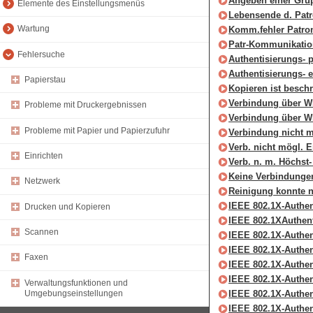
Angeben einer Grup
Elemente des Einstellungsmenüs
Lebensende d. Pat
Wartung
Komm.fehler Patrone
Patr-Kommunikatio
Fehlersuche
Authentisierungs- 
Authentisierungs- e
Papierstau
Kopieren ist beschr
Verbindung über W
Probleme mit Druckergebnissen
Verbindung über W
Probleme mit Papier und Papierzufuhr
Verbindung nicht m
Verb. nicht mögl. E
Einrichten
Verb. n. m. Höchst-
Keine Verbindungen
Netzwerk
Reinigung konnte n
IEEE 802.1X-Authent
Drucken und Kopieren
IEEE 802.1XAuthent
Scannen
IEEE 802.1X-Authent
IEEE 802.1X-Authent
Faxen
IEEE 802.1X-Authent
IEEE 802.1X-Authen
Verwaltungsfunktionen und
IEEE 802.1X-Authent
Umgebungseinstellungen
IEEE 802.1X-Authent