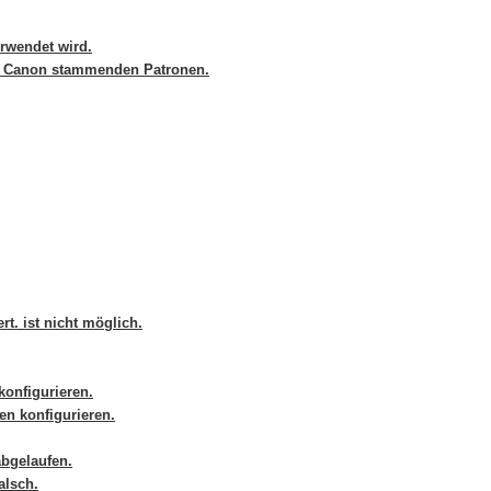
erwendet wird.
n Canon stammenden Patronen.
t. ist nicht möglich.
konfigurieren.
en konfigurieren.
abgelaufen.
alsch.