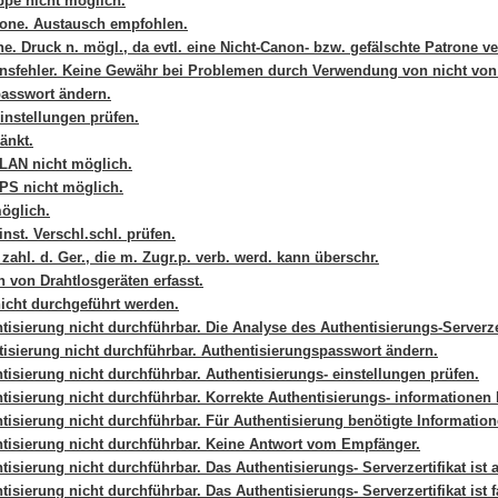
pe nicht möglich.
rone. Austausch empfohlen.
. Druck n. mögl., da evtl. eine Nicht-Canon- bzw. gefälschte Patrone v
nsfehler. Keine Gewähr bei Problemen durch Verwendung von nicht vo
passwort ändern.
instellungen prüfen.
änkt.
LAN nicht möglich.
PS nicht möglich.
öglich.
inst. Verschl.schl. prüfen.
 zahl. d. Ger., die m. Zugr.p. verb. werd. kann überschr.
 von Drahtlosgeräten erfasst.
icht durchgeführt werden.
isierung nicht durchführbar. Die Analyse des Authentisierungs-Serverzer
isierung nicht durchführbar. Authentisierungspasswort ändern.
isierung nicht durchführbar. Authentisierungs- einstellungen prüfen.
isierung nicht durchführbar. Korrekte Authentisierungs- informationen 
isierung nicht durchführbar. Für Authentisierung benötigte Information
tisierung nicht durchführbar. Keine Antwort vom Empfänger.
isierung nicht durchführbar. Das Authentisierungs- Serverzertifikat ist 
isierung nicht durchführbar. Das Authentisierungs- Serverzertifikat ist f