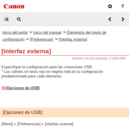
>
>
Inicio del portal
Inicio del manual
Elementos del menú de
>
>
configuración
[Preferencias]
[Interfaz externa]
[Interfaz externa]
Número de documento: CU94-09K
Especifique la configuración para las conexiones USB.
* Los valores en texto rojo en negrita indican la configuración
predeterminada para cada elemento.
[Opciones de USB]
[Opciones de USB]
[Menú]
[Preferencias]
[Interfaz externa]