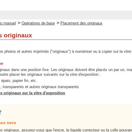
>
>
du manuel
Opérations de base
Placement des originaux
 originaux
s photos et autres imprimés ("originaux") à numériser ou à copier sur la vitre 
on
inaux dans une position fixe. Les originaux doivent être placés un par un, mai
tre placer les originaux suivants sur la vitre d'exposition :
 épais, papier fin, etc.
, transparents et autres originaux transparents
 originaux sur la vitre d'exposition
aux secs
es originaux, assurez-vous que l'encre, le liquide correcteur ou la colle pou