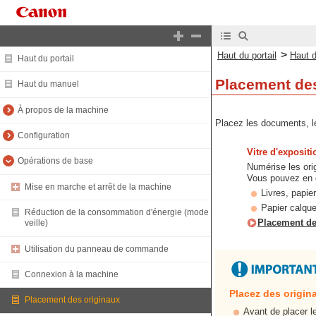
>
Haut du portail
Haut 
Haut du portail
Placement des
Haut du manuel
À propos de la machine
Placez les documents, le
Configuration
Vitre d'expositi
Opérations de base
Numérise les orig
Vous pouvez en ou
Mise en marche et arrêt de la machine
Livres, papier
Papier calque
Réduction de la consommation d'énergie (mode
Placement des
veille)
Utilisation du panneau de commande
Connexion à la machine
Placez des origin
Placement des originaux
Avant de placer l