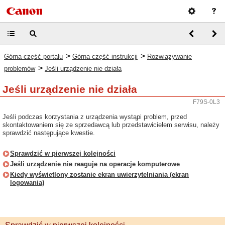
>
>
Górna część portalu
Górna część instrukcji
Rozwiązywanie
>
problemów
Jeśli urządzenie nie działa
Jeśli urządzenie nie działa
F79S-0L3
Jeśli podczas korzystania z urządzenia wystąpi problem, przed
skontaktowaniem się ze sprzedawcą lub przedstawicielem serwisu, należy
sprawdzić następujące kwestie.
Sprawdzić w pierwszej kolejności
Jeśli urządzenie nie reaguje na operacje komputerowe
Kiedy wyświetlony zostanie ekran uwierzytelniania (ekran
logowania)